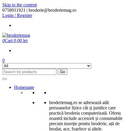
Skip to the content
0758911921 |
broderie@broderiemag.ro
Login / Register
0
Cart
0,00 lei
0
Go
Homepage
broderiemag.ro se adresează atât
persoanelor fizice cât și juridice care
practică broderia computerizată. Oferta
noastră include accesorii și consumabile
precum inserție pentru broderie, ață de
brodat, ace, foarfece și altele.