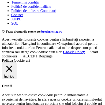
Termeni și condiții
Politică de confidențialitate
Politica de utilizare Cookie-uri
Contact
ANPC
SOL
©
Toate drepturile rezervate
broderiemag.ro
Acest website folosește cookies pentru a îmbunătăți experiența
utilizatorilor. Navigând în continuare vă exprimați acordul pentru
folosirea cookie-urilor. Pentru a afla mai multe despre cum puteti
controla sau sterge cookie-urile cititi aici:
Cookie Policy
Setări
cookie-uri
ACCEPT
Respinge
Politica Cookie-uri
Închide
Detalii
Acest site web foloseste cookie-uri pentru o imbunatatire a
experientei de navigare. In afara acestor cookie-uri care sunt sbsolut
necesare pentru functionarea corecta a site-ului folosim si cookie-uri