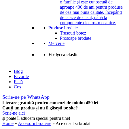
o familie şi este cunoscută de
aproape 400 de ani pentru produse
de cea mai bună calitate, începând
de la ace de cusut, până la
componente electro- mecanice.
Produse brodate
Trusouri botez
Prosoape brodate
Mercerie
Fir lycra elastic
Blog
Favorite
Plată
Coș
Scrie-ne pe WhatsApp
Livrare gratuită pentru comenzi de minim 450 lei
Cauți un produs și nu îl găsești pe site?
Scrie-ne aici
și poate îl aducem special pentru tine!
Home
»
Accesorii broderie
» Ace cusut si brodat