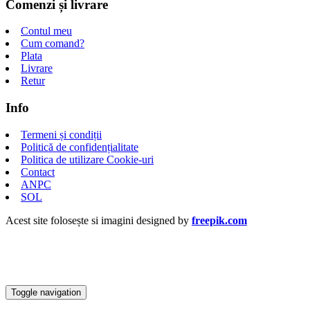
Comenzi și livrare
Contul meu
Cum comand?
Plata
Livrare
Retur
Info
Termeni și condiții
Politică de confidențialitate
Politica de utilizare Cookie-uri
Contact
ANPC
SOL
Acest site folosește si imagini designed by
freepik.com
Toggle navigation