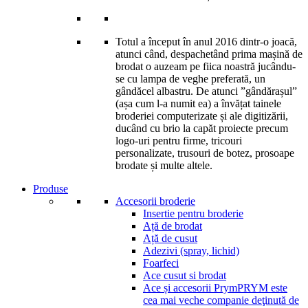
Totul a început în anul 2016 dintr-o joacă,
atunci când, despachetând prima mașină de
brodat o auzeam pe fiica noastră jucându-
se cu lampa de veghe preferată, un
gândăcel albastru. De atunci ”gândărașul”
(așa cum l-a numit ea) a învățat tainele
broderiei computerizate și ale digitizării,
ducând cu brio la capăt proiecte precum
logo-uri pentru firme, tricouri
personalizate, trusouri de botez, prosoape
brodate și multe altele.
Produse
Accesorii broderie
Insertie pentru broderie
Ață de brodat
Ață de cusut
Adezivi (spray, lichid)
Foarfeci
Ace cusut si brodat
Ace și accesorii Prym
PRYM este
cea mai veche companie deţinută de