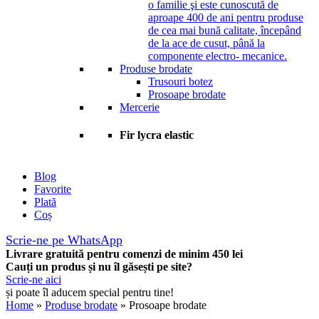
o familie şi este cunoscută de
aproape 400 de ani pentru produse
de cea mai bună calitate, începând
de la ace de cusut, până la
componente electro- mecanice.
Produse brodate
Trusouri botez
Prosoape brodate
Mercerie
Fir lycra elastic
Blog
Favorite
Plată
Coș
Scrie-ne pe WhatsApp
Livrare gratuită pentru comenzi de minim 450 lei
Cauți un produs și nu îl găsești pe site?
Scrie-ne aici
și poate îl aducem special pentru tine!
Home
»
Produse brodate
» Prosoape brodate