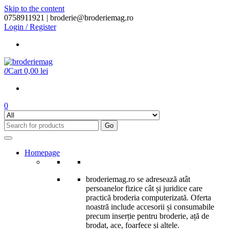
Skip to the content
0758911921 |
broderie@broderiemag.ro
Login / Register
0
Cart
0,00 lei
0
Go
Homepage
broderiemag.ro se adresează atât
persoanelor fizice cât și juridice care
practică broderia computerizată. Oferta
noastră include accesorii și consumabile
precum inserție pentru broderie, ață de
brodat, ace, foarfece și altele.