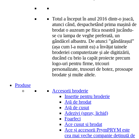
Totul a început în anul 2016 dintr-o joacă,
atunci când, despachetând prima mașină de
brodat o auzeam pe fiica noastră jucându-
se cu lampa de veghe preferată, un
gândăcel albastru. De atunci ”gândărașul”
(așa cum l-a numit ea) a învățat tainele
broderiei computerizate și ale digitizării,
ducând cu brio la capăt proiecte precum
logo-uri pentru firme, tricouri
personalizate, trusouri de botez, prosoape
brodate și multe altele.
Produse
Accesorii broderie
Insertie pentru broderie
Ață de brodat
Ață de cusut
Adezivi (spray, lichid)
Foarfeci
Ace cusut si brodat
Ace și accesorii Prym
PRYM este
cea mai veche companie deţinută de