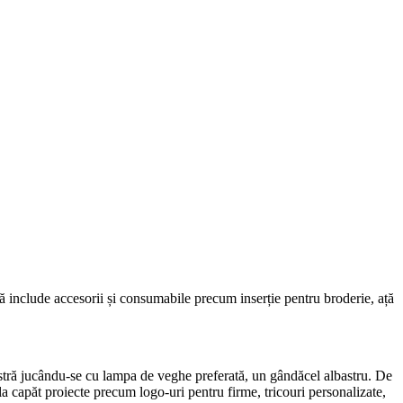
ră include accesorii și consumabile precum inserție pentru broderie, ață
stră jucându-se cu lampa de veghe preferată, un gândăcel albastru. De
la capăt proiecte precum logo-uri pentru firme, tricouri personalizate,