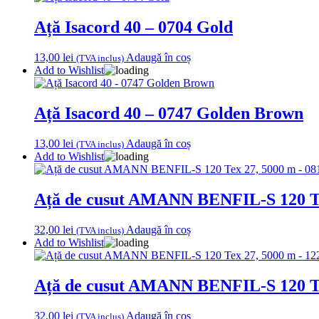
Ață Isacord 40 – 0704 Gold
13,00
lei
Adaugă în coș
(TVA inclus)
Add to Wishlist
Ață Isacord 40 – 0747 Golden Brown
13,00
lei
Adaugă în coș
(TVA inclus)
Add to Wishlist
Ață de cusut AMANN BENFIL-S 120 Te
32,00
lei
Adaugă în coș
(TVA inclus)
Add to Wishlist
Ață de cusut AMANN BENFIL-S 120 Te
32,00
lei
Adaugă în coș
(TVA inclus)