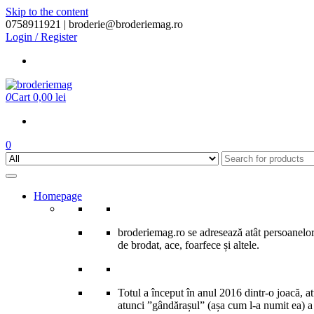
Skip to the content
0758911921 |
broderie@broderiemag.ro
Login / Register
0
Cart
0,00 lei
0
Homepage
broderiemag.ro se adresează atât persoanelor 
de brodat, ace, foarfece și altele.
Totul a început în anul 2016 dintr-o joacă, 
atunci ”gândărașul” (așa cum l-a numit ea) a î