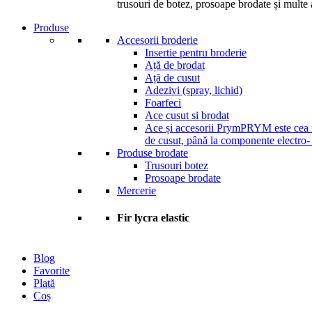
trusouri de botez, prosoape brodate și multe a
Produse
Accesorii broderie
Insertie pentru broderie
Ață de brodat
Ață de cusut
Adezivi (spray, lichid)
Foarfeci
Ace cusut si brodat
Ace și accesorii Prym
PRYM este cea ma
de cusut, până la componente electro-
Produse brodate
Trusouri botez
Prosoape brodate
Mercerie
Fir lycra elastic
Blog
Favorite
Plată
Coș