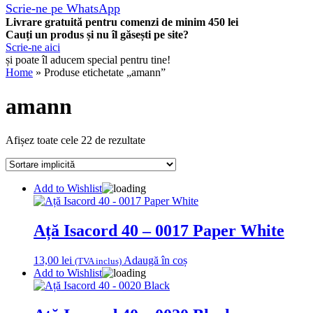
Scrie-ne pe WhatsApp
Livrare gratuită pentru comenzi de minim 450 lei
Cauți un produs și nu îl găsești pe site?
Scrie-ne aici
și poate îl aducem special pentru tine!
Home
» Produse etichetate „amann”
amann
Afișez toate cele 22 de rezultate
Add to Wishlist
Ață Isacord 40 – 0017 Paper White
13,00
lei
Adaugă în coș
(TVA inclus)
Add to Wishlist