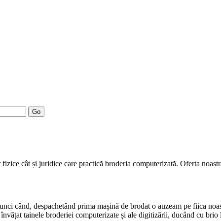
Go
fizice cât și juridice care practică broderia computerizată. Oferta noast
atunci când, despachetând prima mașină de brodat o auzeam pe fiica noa
nvățat tainele broderiei computerizate și ale digitizării, ducând cu brio 