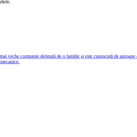
ltele.
i veche companie deţinută de o familie şi este cunoscută de aproape 4
 mecanice.