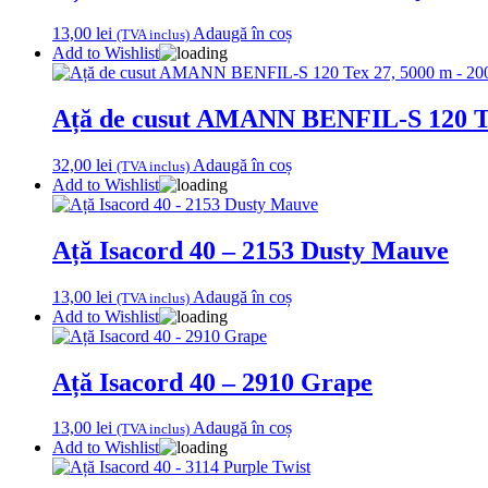
13,00
lei
Adaugă în coș
(TVA inclus)
Add to Wishlist
Ață de cusut AMANN BENFIL-S 120 Te
32,00
lei
Adaugă în coș
(TVA inclus)
Add to Wishlist
Ață Isacord 40 – 2153 Dusty Mauve
13,00
lei
Adaugă în coș
(TVA inclus)
Add to Wishlist
Ață Isacord 40 – 2910 Grape
13,00
lei
Adaugă în coș
(TVA inclus)
Add to Wishlist