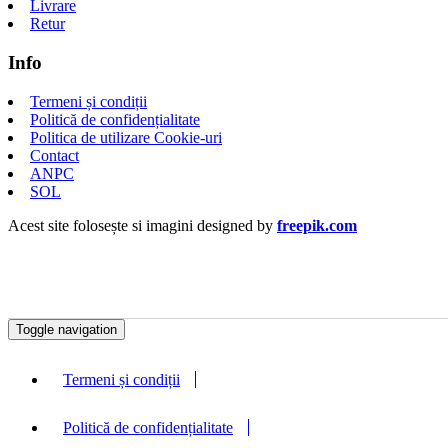
Livrare
Retur
Info
Termeni și condiții
Politică de confidențialitate
Politica de utilizare Cookie-uri
Contact
ANPC
SOL
Acest site folosește si imagini designed by
freepik.com
Toggle navigation
Termeni și condiții
Politică de confidențialitate