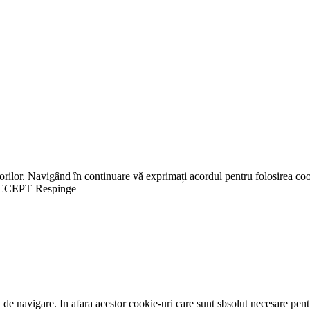
orilor. Navigând în continuare vă exprimați acordul pentru folosirea coo
CCEPT
Respinge
de navigare. In afara acestor cookie-uri care sunt sbsolut necesare pentr