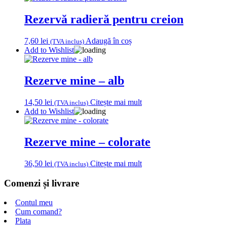
Rezervă radieră pentru creion
7,60
lei
Adaugă în coș
(TVA inclus)
Add to Wishlist
Rezerve mine – alb
14,50
lei
Citește mai mult
(TVA inclus)
Add to Wishlist
Rezerve mine – colorate
36,50
lei
Citește mai mult
(TVA inclus)
Comenzi și livrare
Contul meu
Cum comand?
Plata