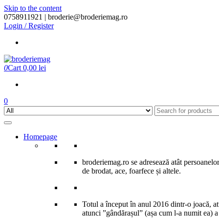
Skip to the content
0758911921 |
broderie@broderiemag.ro
Login / Register
0
Cart
0,00 lei
0
Homepage
broderiemag.ro se adresează atât persoanelor 
de brodat, ace, foarfece și altele.
Totul a început în anul 2016 dintr-o joacă, 
atunci ”gândărașul” (așa cum l-a numit ea) a î