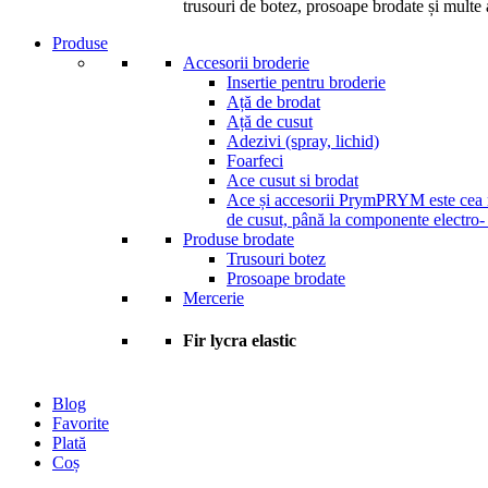
trusouri de botez, prosoape brodate și multe a
Produse
Accesorii broderie
Insertie pentru broderie
Ață de brodat
Ață de cusut
Adezivi (spray, lichid)
Foarfeci
Ace cusut si brodat
Ace și accesorii Prym
PRYM este cea ma
de cusut, până la componente electro-
Produse brodate
Trusouri botez
Prosoape brodate
Mercerie
Fir lycra elastic
Blog
Favorite
Plată
Coș