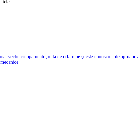
ltele.
i veche companie deţinută de o familie şi este cunoscută de aproape 4
 mecanice.