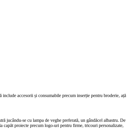
ră include accesorii și consumabile precum inserție pentru broderie, ață
stră jucându-se cu lampa de veghe preferată, un gândăcel albastru. De
la capăt proiecte precum logo-uri pentru firme, tricouri personalizate,