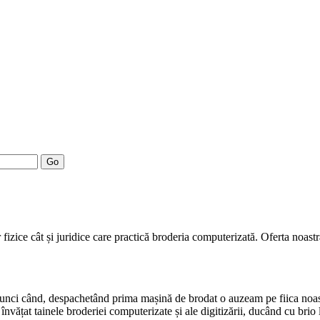
Go
fizice cât și juridice care practică broderia computerizată. Oferta noast
atunci când, despachetând prima mașină de brodat o auzeam pe fiica noa
nvățat tainele broderiei computerizate și ale digitizării, ducând cu brio 