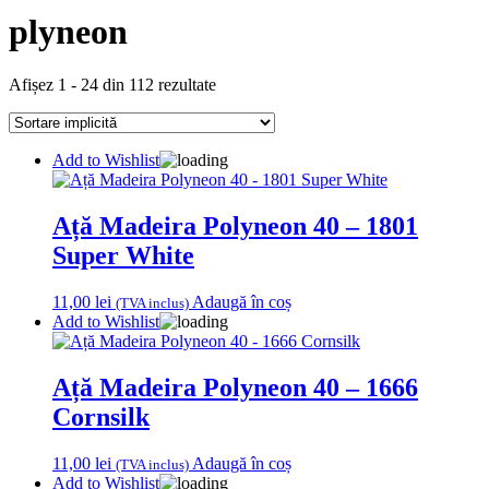
plyneon
Afișez 1 - 24 din 112 rezultate
Add to Wishlist
Ață Madeira Polyneon 40 – 1801
Super White
11,00
lei
Adaugă în coș
(TVA inclus)
Add to Wishlist
Ață Madeira Polyneon 40 – 1666
Cornsilk
11,00
lei
Adaugă în coș
(TVA inclus)
Add to Wishlist