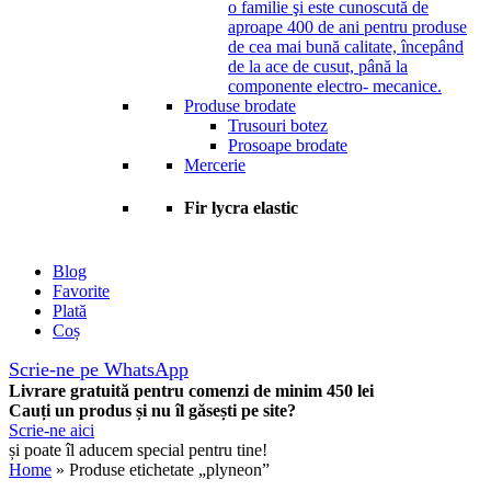
o familie şi este cunoscută de
aproape 400 de ani pentru produse
de cea mai bună calitate, începând
de la ace de cusut, până la
componente electro- mecanice.
Produse brodate
Trusouri botez
Prosoape brodate
Mercerie
Fir lycra elastic
Blog
Favorite
Plată
Coș
Scrie-ne pe WhatsApp
Livrare gratuită pentru comenzi de minim 450 lei
Cauți un produs și nu îl găsești pe site?
Scrie-ne aici
și poate îl aducem special pentru tine!
Home
» Produse etichetate „plyneon”