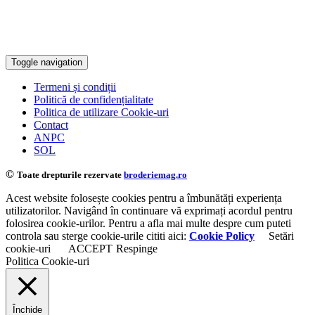
Toggle navigation
Termeni și condiții
Politică de confidențialitate
Politica de utilizare Cookie-uri
Contact
ANPC
SOL
©
Toate drepturile rezervate
broderiemag.ro
Acest website folosește cookies pentru a îmbunătăți experiența
utilizatorilor. Navigând în continuare vă exprimați acordul pentru
folosirea cookie-urilor. Pentru a afla mai multe despre cum puteti
controla sau sterge cookie-urile cititi aici:
Cookie Policy
Setări
cookie-uri
ACCEPT
Respinge
Politica Cookie-uri
Închide