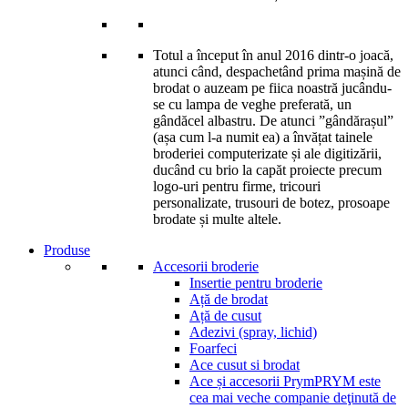
Totul a început în anul 2016 dintr-o joacă,
atunci când, despachetând prima mașină de
brodat o auzeam pe fiica noastră jucându-
se cu lampa de veghe preferată, un
gândăcel albastru. De atunci ”gândărașul”
(așa cum l-a numit ea) a învățat tainele
broderiei computerizate și ale digitizării,
ducând cu brio la capăt proiecte precum
logo-uri pentru firme, tricouri
personalizate, trusouri de botez, prosoape
brodate și multe altele.
Produse
Accesorii broderie
Insertie pentru broderie
Ață de brodat
Ață de cusut
Adezivi (spray, lichid)
Foarfeci
Ace cusut si brodat
Ace și accesorii Prym
PRYM este
cea mai veche companie deţinută de