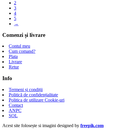
2
3
4
5
→
Comenzi și livrare
Contul meu
Cum comand?
Plata
Livrare
Retur
Info
Termeni și condiții
Politică de confidențialitate
Politica de utilizare Cookie-uri
Contact
ANPC
SOL
Acest site folosește si imagini designed by
freepik.com