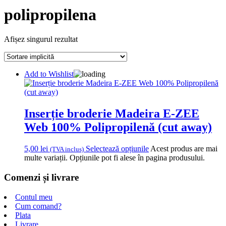
polipropilena
Afișez singurul rezultat
Add to Wishlist
Inserție broderie Madeira E-ZEE
Web 100% Polipropilenă (cut away)
5,00
lei
Selectează opțiunile
Acest produs are mai
(TVA inclus)
multe variații. Opțiunile pot fi alese în pagina produsului.
Comenzi și livrare
Contul meu
Cum comand?
Plata
Livrare