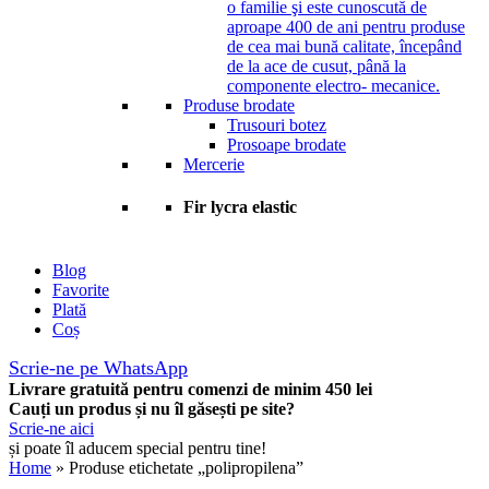
o familie şi este cunoscută de
aproape 400 de ani pentru produse
de cea mai bună calitate, începând
de la ace de cusut, până la
componente electro- mecanice.
Produse brodate
Trusouri botez
Prosoape brodate
Mercerie
Fir lycra elastic
Blog
Favorite
Plată
Coș
Scrie-ne pe WhatsApp
Livrare gratuită pentru comenzi de minim 450 lei
Cauți un produs și nu îl găsești pe site?
Scrie-ne aici
și poate îl aducem special pentru tine!
Home
» Produse etichetate „polipropilena”