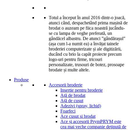
Totul a început în anul 2016 dintr-o joacă,
atunci când, despachetând prima mașină de
brodat o auzeam pe fiica noastră jucându-
se cu lampa de veghe preferată, un
gândăcel albastru. De atunci ”gândărașul”
(așa cum l-a numit ea) a învățat tainele
broderiei computerizate și ale digitizării,
ducând cu brio la capăt proiecte precum
logo-uri pentru firme, tricouri
personalizate, trusouri de botez, prosoape
brodate și multe altele.
Produse
Accesorii broderie
Insertie pentru broderie
Ață de brodat
Ață de cusut
Adezivi (spray, lichid)
Foarfeci
Ace cusut si brodat
Ace și accesorii Prym
PRYM este
cea mai veche companie deţinută de