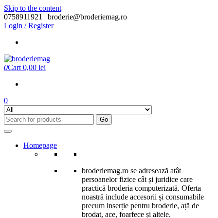
Skip to the content
0758911921 |
broderie@broderiemag.ro
Login / Register
0
Cart
0,00 lei
0
Go
Homepage
broderiemag.ro se adresează atât
persoanelor fizice cât și juridice care
practică broderia computerizată. Oferta
noastră include accesorii și consumabile
precum inserție pentru broderie, ață de
brodat, ace, foarfece și altele.