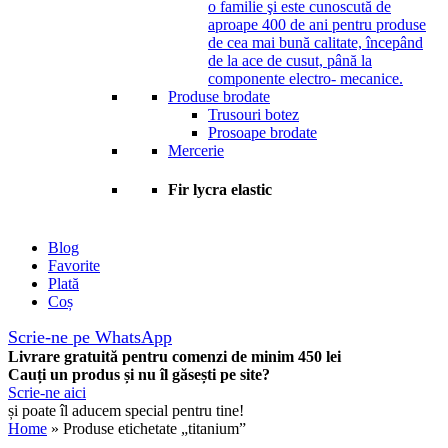
o familie şi este cunoscută de
aproape 400 de ani pentru produse
de cea mai bună calitate, începând
de la ace de cusut, până la
componente electro- mecanice.
Produse brodate
Trusouri botez
Prosoape brodate
Mercerie
Fir lycra elastic
Blog
Favorite
Plată
Coș
Scrie-ne pe WhatsApp
Livrare gratuită pentru comenzi de minim 450 lei
Cauți un produs și nu îl găsești pe site?
Scrie-ne aici
și poate îl aducem special pentru tine!
Home
» Produse etichetate „titanium”