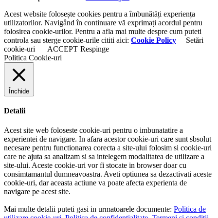
Acest website folosește cookies pentru a îmbunătăți experiența
utilizatorilor. Navigând în continuare vă exprimați acordul pentru
folosirea cookie-urilor. Pentru a afla mai multe despre cum puteti
controla sau sterge cookie-urile cititi aici:
Cookie Policy
Setări
cookie-uri
ACCEPT
Respinge
Politica Cookie-uri
Închide
Detalii
Acest site web foloseste cookie-uri pentru o imbunatatire a
experientei de navigare. In afara acestor cookie-uri care sunt sbsolut
necesare pentru functionarea corecta a site-ului folosim si cookie-uri
care ne ajuta sa analizam si sa intelegem modalitatea de utilizare a
site-ului. Aceste cookie-uri vor fi stocate in browser doar cu
consimtamantul dumneavoastra. Aveti optiunea sa dezactivati aceste
cookie-uri, dar aceasta actiune va poate afecta experienta de
navigare pe acest site.
Mai multe detalii puteti gasi in urmatoarele documente:
Politica de
utilizare cookie-uri
,
Politica de confidentialitate
,
Termeni si conditii
.