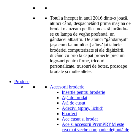
Totul a început în anul 2016 dintr-o joacă,
atunci când, despachetând prima mașină de
brodat o auzeam pe fiica noastră jucându-
se cu lampa de veghe preferată, un
gândăcel albastru. De atunci ”gândărașul”
(așa cum l-a numit ea) a învățat tainele
broderiei computerizate și ale digitizării,
ducând cu brio la capăt proiecte precum
logo-uri pentru firme, tricouri
personalizate, trusouri de botez, prosoape
brodate și multe altele.
Produse
Accesorii broderie
Insertie pentru broderie
Ață de brodat
Ață de cusut
Adezivi (spray, lichid)
Foarfeci
Ace cusut si brodat
Ace și accesorii Prym
PRYM este
cea mai veche companie deţinută de