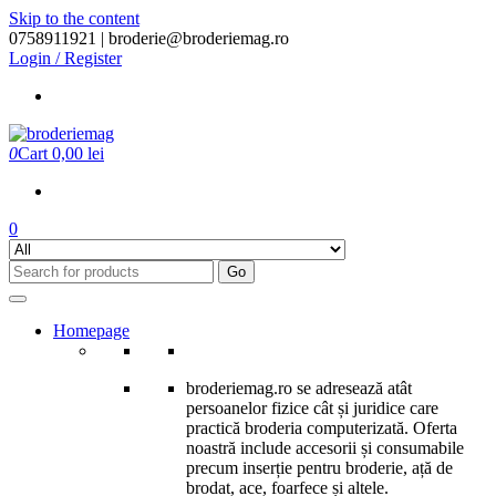
Skip to the content
0758911921 |
broderie@broderiemag.ro
Login / Register
0
Cart
0,00 lei
0
Go
Homepage
broderiemag.ro se adresează atât
persoanelor fizice cât și juridice care
practică broderia computerizată. Oferta
noastră include accesorii și consumabile
precum inserție pentru broderie, ață de
brodat, ace, foarfece și altele.