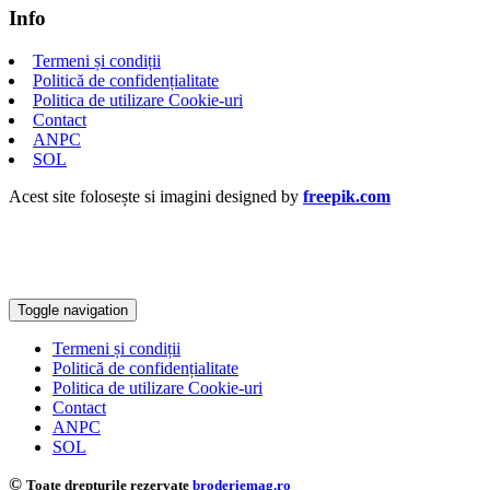
Info
Termeni și condiții
Politică de confidențialitate
Politica de utilizare Cookie-uri
Contact
ANPC
SOL
Acest site folosește si imagini designed by
freepik.com
Toggle navigation
Termeni și condiții
Politică de confidențialitate
Politica de utilizare Cookie-uri
Contact
ANPC
SOL
©
Toate drepturile rezervate
broderiemag.ro