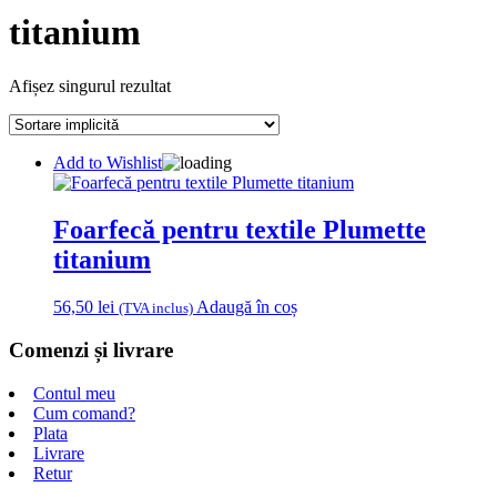
titanium
Afișez singurul rezultat
Add to Wishlist
Foarfecă pentru textile Plumette
titanium
56,50
lei
Adaugă în coș
(TVA inclus)
Comenzi și livrare
Contul meu
Cum comand?
Plata
Livrare
Retur