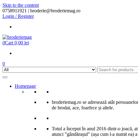
Skip to the content
0758911921 |
broderie@broderiemag.ro
Login / Register
0
Cart
0,00 lei
0
Homepage
broderiemag.ro se adresează atât persoanelor 
de brodat, ace, foarfece și altele.
Totul a început în anul 2016 dintr-o joacă, 
atunci ”gândărașul” (așa cum l-a numit ea) a î