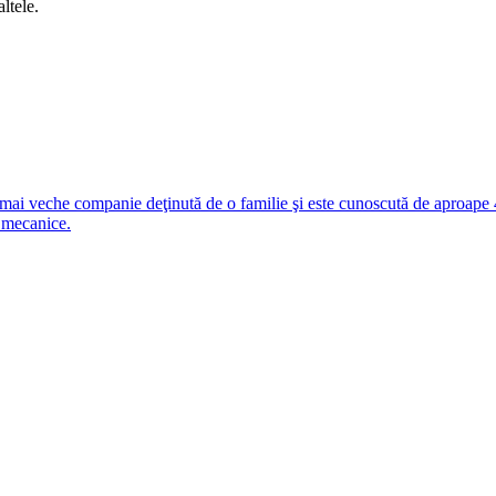
ltele.
i veche companie deţinută de o familie şi este cunoscută de aproape 4
 mecanice.