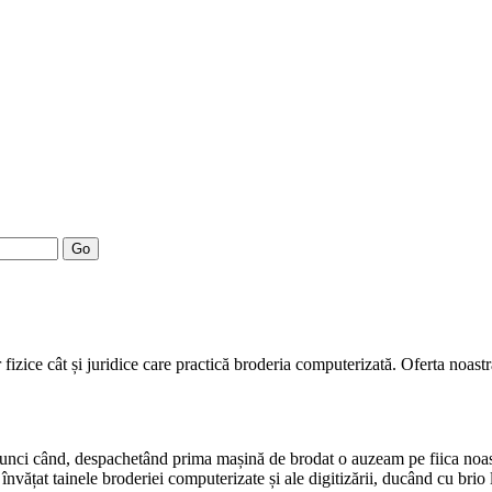
Go
fizice cât și juridice care practică broderia computerizată. Oferta noast
atunci când, despachetând prima mașină de brodat o auzeam pe fiica noa
nvățat tainele broderiei computerizate și ale digitizării, ducând cu brio 