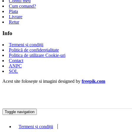
Contul meu
Cum comand?
Plata
Livrare
Retur
Info
Termeni și condiții
Politică de confidențialitate
Politica de utilizare Cookie-uri
Contact
ANPC
SOL
Acest site folosește si imagini designed by
freepik.com
Toggle navigation
Termeni și condiții