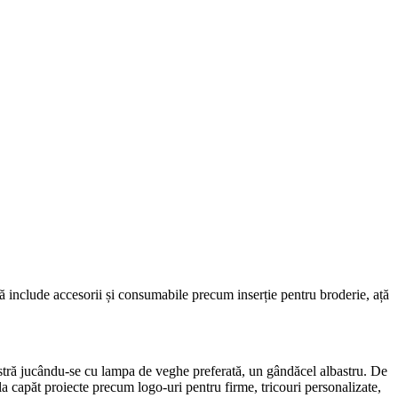
ră include accesorii și consumabile precum inserție pentru broderie, ață
stră jucându-se cu lampa de veghe preferată, un gândăcel albastru. De
la capăt proiecte precum logo-uri pentru firme, tricouri personalizate,