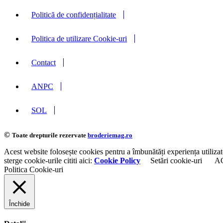
Politică de confidențialitate
Politica de utilizare Cookie-uri
Contact
ANPC
SOL
©
Toate drepturile rezervate
broderiemag.ro
Acest website folosește cookies pentru a îmbunătăți experiența utilizat
sterge cookie-urile cititi aici:
Cookie Policy
Setări cookie-uri
A
Politica Cookie-uri
Închide