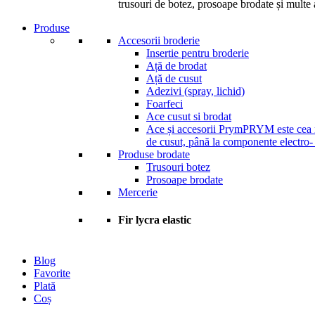
trusouri de botez, prosoape brodate și multe a
Produse
Accesorii broderie
Insertie pentru broderie
Ață de brodat
Ață de cusut
Adezivi (spray, lichid)
Foarfeci
Ace cusut si brodat
Ace și accesorii Prym
PRYM este cea ma
de cusut, până la componente electro-
Produse brodate
Trusouri botez
Prosoape brodate
Mercerie
Fir lycra elastic
Blog
Favorite
Plată
Coș