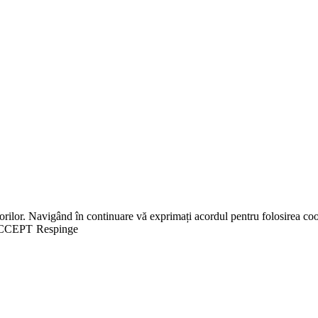
orilor. Navigând în continuare vă exprimați acordul pentru folosirea coo
CCEPT
Respinge