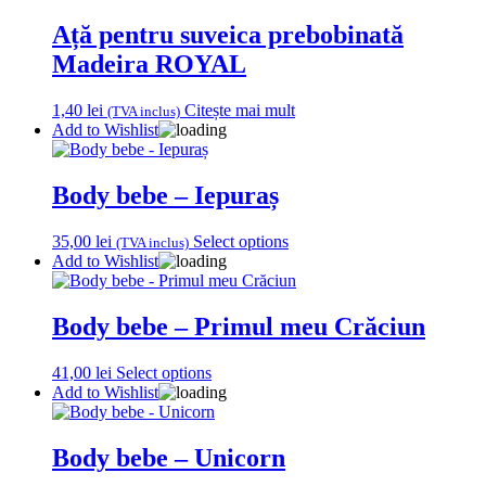
Ață pentru suveica prebobinată
Madeira ROYAL
1,40
lei
Citește mai mult
(TVA inclus)
Add to Wishlist
Body bebe – Iepuraș
35,00
lei
Select options
(TVA inclus)
Add to Wishlist
Body bebe – Primul meu Crăciun
41,00
lei
Select options
Add to Wishlist
Body bebe – Unicorn