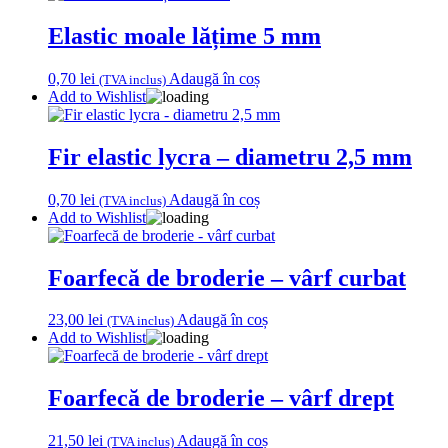
Elastic moale lățime 5 mm
0,70
lei
Adaugă în coș
(TVA inclus)
Add to Wishlist
Fir elastic lycra – diametru 2,5 mm
0,70
lei
Adaugă în coș
(TVA inclus)
Add to Wishlist
Foarfecă de broderie – vârf curbat
23,00
lei
Adaugă în coș
(TVA inclus)
Add to Wishlist
Foarfecă de broderie – vârf drept
21,50
lei
Adaugă în coș
(TVA inclus)