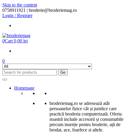
Skip to the content
0758911921 |
broderie@broderiemag.ro
Login / Register
0
Cart
0,00 lei
0
Go
Homepage
broderiemag.ro se adresează atât
persoanelor fizice cât și juridice care
practică broderia computerizată. Oferta
noastră include accesorii și consumabile
precum inserție pentru broderie, ață de
brodat, ace, foarfece și altele.