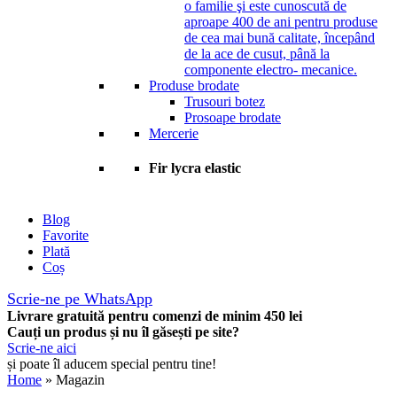
o familie şi este cunoscută de
aproape 400 de ani pentru produse
de cea mai bună calitate, începând
de la ace de cusut, până la
componente electro- mecanice.
Produse brodate
Trusouri botez
Prosoape brodate
Mercerie
Fir lycra elastic
Blog
Favorite
Plată
Coș
Scrie-ne pe WhatsApp
Livrare gratuită pentru comenzi de minim 450 lei
Cauți un produs și nu îl găsești pe site?
Scrie-ne aici
și poate îl aducem special pentru tine!
Home
» Magazin