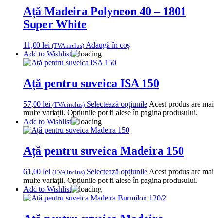
Ață Madeira Polyneon 40 – 1801
Super White
11,00
lei
Adaugă în coș
(TVA inclus)
Add to Wishlist
Ață pentru suveica ISA 150
57,00
lei
Selectează opțiunile
Acest produs are mai
(TVA inclus)
multe variații. Opțiunile pot fi alese în pagina produsului.
Add to Wishlist
Ață pentru suveica Madeira 150
61,00
lei
Selectează opțiunile
Acest produs are mai
(TVA inclus)
multe variații. Opțiunile pot fi alese în pagina produsului.
Add to Wishlist