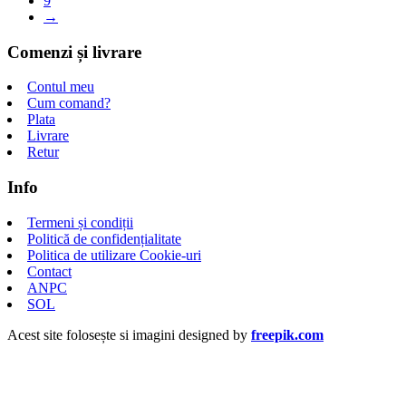
9
→
Comenzi și livrare
Contul meu
Cum comand?
Plata
Livrare
Retur
Info
Termeni și condiții
Politică de confidențialitate
Politica de utilizare Cookie-uri
Contact
ANPC
SOL
Acest site folosește si imagini designed by
freepik.com