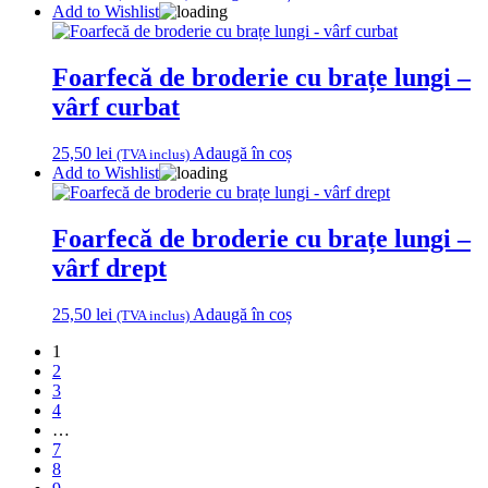
Add to Wishlist
Foarfecă de broderie cu brațe lungi –
vârf curbat
25,50
lei
Adaugă în coș
(TVA inclus)
Add to Wishlist
Foarfecă de broderie cu brațe lungi –
vârf drept
25,50
lei
Adaugă în coș
(TVA inclus)
1
2
3
4
…
7
8