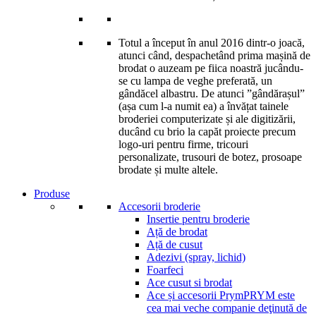
Totul a început în anul 2016 dintr-o joacă,
atunci când, despachetând prima mașină de
brodat o auzeam pe fiica noastră jucându-
se cu lampa de veghe preferată, un
gândăcel albastru. De atunci ”gândărașul”
(așa cum l-a numit ea) a învățat tainele
broderiei computerizate și ale digitizării,
ducând cu brio la capăt proiecte precum
logo-uri pentru firme, tricouri
personalizate, trusouri de botez, prosoape
brodate și multe altele.
Produse
Accesorii broderie
Insertie pentru broderie
Ață de brodat
Ață de cusut
Adezivi (spray, lichid)
Foarfeci
Ace cusut si brodat
Ace și accesorii Prym
PRYM este
cea mai veche companie deţinută de