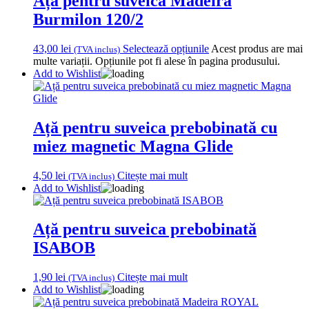
Ață pentru suveica Madeira
Burmilon 120/2
43,00
lei
Selectează opțiunile
Acest produs are mai
(TVA inclus)
multe variații. Opțiunile pot fi alese în pagina produsului.
Add to Wishlist
Ață pentru suveica prebobinată cu
miez magnetic Magna Glide
4,50
lei
Citește mai mult
(TVA inclus)
Add to Wishlist
Ață pentru suveica prebobinată
ISABOB
1,90
lei
Citește mai mult
(TVA inclus)
Add to Wishlist