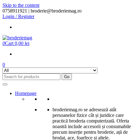
Skip to the content
0758911921 |
broderie@broderiemag.ro
Login / Register
0
Cart
0,00 lei
0
Go
Homepage
broderiemag.ro se adresează atât
persoanelor fizice cât și juridice care
practică broderia computerizată. Oferta
noastră include accesorii și consumabile
precum inserție pentru broderie, ață de
brodat, ace, foarfece și altele.