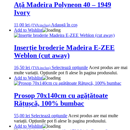
Ață Madeira Polyneon 40 – 1949
Ivory
11,00
lei
Adaugă în coș
(TVA inclus)
Add to Wishlist
Inserție broderie Madeira E-ZEE
Weblon (cut away)
16,50
lei
Selectează opțiunile
Acest produs are mai
(TVA inclus)
multe variații. Opțiunile pot fi alese în pagina produsului.
Add to Wishlist
Prosop 70x140cm cu agățătoate
Rățușcă, 100% bumbac
55,00
lei
Selectează opțiunile
Acest produs are mai multe
variații. Opțiunile pot fi alese în pagina produsului.
Add to Wishlist