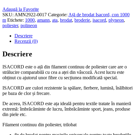
Adaugă la Favorite
SKU:
AMN2922-0017
Categorie:
Ață de brodat Isacord, con 1000
m
Etichete:
1000
,
amann
,
ata
,
brodat
,
broderie
,
isacord
,
plyneon
,
poliester
,
polineon
Descriere
Recenzii (0)
Descriere
ISACORD este o ață din filament continuu de poliester care are o
strălucire comparabilă cu cea a aței din vâscoză. Acest lucru este
obținut cu ajutorul unor fibre cu secțiunea modificată special.
ISACORD are culori rezistente la spălare, fierbere, lumină, înălbitori
pe baza de clor și frecare.
De aceea, ISACORD este ața ideală pentru textile tratate în manieră
extremă: îmbrăcăminte de lucru, îmbrăcăminte sport, jeans, produse
din piele etc.
Filament continuu din poliester, trilobat
fir de brodat pentru maşinile universale pentru toate broderiile