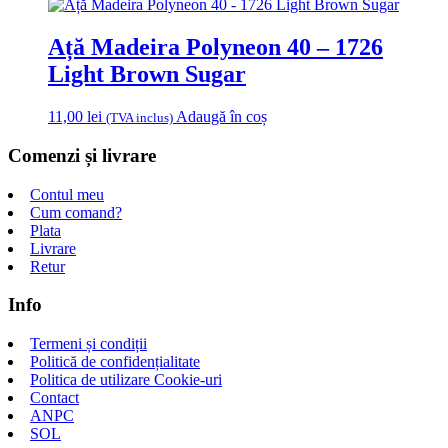
Ață Madeira Polyneon 40 – 1726
Light Brown Sugar
11,00
lei
Adaugă în coș
(TVA inclus)
Comenzi și livrare
Contul meu
Cum comand?
Plata
Livrare
Retur
Info
Termeni și condiții
Politică de confidențialitate
Politica de utilizare Cookie-uri
Contact
ANPC
SOL