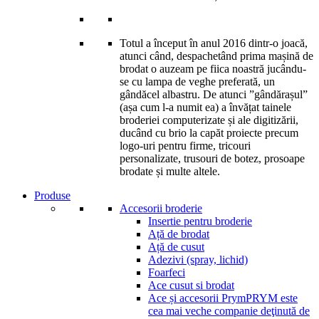
Totul a început în anul 2016 dintr-o joacă,
atunci când, despachetând prima mașină de
brodat o auzeam pe fiica noastră jucându-
se cu lampa de veghe preferată, un
gândăcel albastru. De atunci ”gândărașul”
(așa cum l-a numit ea) a învățat tainele
broderiei computerizate și ale digitizării,
ducând cu brio la capăt proiecte precum
logo-uri pentru firme, tricouri
personalizate, trusouri de botez, prosoape
brodate și multe altele.
Produse
Accesorii broderie
Insertie pentru broderie
Ață de brodat
Ață de cusut
Adezivi (spray, lichid)
Foarfeci
Ace cusut si brodat
Ace și accesorii Prym
PRYM este
cea mai veche companie deţinută de