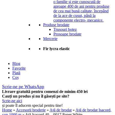
o familie şi este cunoscută de
aproape 400 de ani pentru produse
de cea mai bună calitate, începând
de la ace de cusut, până la
componente electro- mecanice.
Produse brodate
Trusouri botez
Prosoape brodate
Mercerie
Fir lycra elastic
Blog
Favorite
Plată
Coș
Scrie-ne pe WhatsApp
Livrare gratuită pentru comenzi de minim 450 lei
Cauți un produs și nu îl găsești pe site?
Scrie-ne aici
și poate îl aducem special pentru tine!
Home
»
Accesorii broderie
»
Ață de brodat
»
Ață de brodat Isacord,
con 1000 m
» Ață Isacord 40 – 0017 Paper White