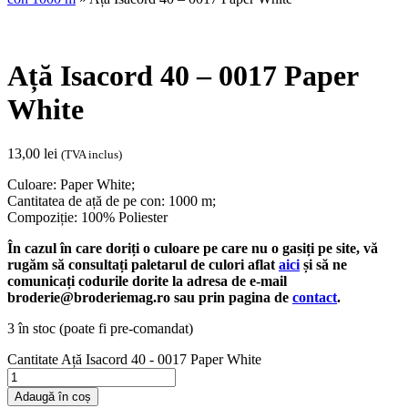
Ață Isacord 40 – 0017 Paper
White
13,00
lei
(TVA inclus)
Culoare: Paper White;
Cantitatea de ață de pe con: 1000 m;
Compoziție: 100% Poliester
În cazul în care doriți o culoare pe care nu o gasiți pe site, vă
rugăm să consultați paletarul de culori aflat
aici
și să ne
comunicați codurile dorite la adresa de e-mail
broderie@broderiemag.ro sau prin pagina de
contact
.
3 în stoc (poate fi pre-comandat)
Cantitate Ață Isacord 40 - 0017 Paper White
Adaugă în coș