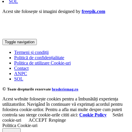
SOL
Acest site folosește si imagini designed by
freepik.com
Toggle navigation
Termeni și condiții
Politică de confidențialitate
Politica de utilizare Cookie-uri
Contact
ANPC
SOL
©
Toate drepturile rezervate
broderiemag.ro
Acest website folosește cookies pentru a îmbunătăți experiența
utilizatorilor. Navigând în continuare vă exprimați acordul pentru
folosirea cookie-urilor. Pentru a afla mai multe despre cum puteti
controla sau sterge cookie-urile cititi aici:
Cookie Policy
Setări
cookie-uri
ACCEPT
Respinge
Politica Cookie-uri