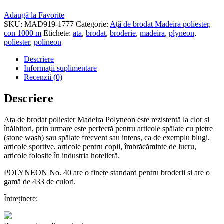
Adaugă la Favorite
SKU:
MAD919-1777
Categorie:
Ață de brodat Madeira poliester,
con 1000 m
Etichete:
ata
,
brodat
,
broderie
,
madeira
,
plyneon
,
poliester
,
polineon
Descriere
Informații suplimentare
Recenzii (0)
Descriere
Ața de brodat poliester Madeira Polyneon este rezistentă la clor și
înălbitori, prin urmare este perfectă pentru articole spălate cu pietre
(stone wash) sau spălate frecvent sau intens, ca de exemplu blugi,
articole sportive, articole pentru copii, îmbrăcăminte de lucru,
articole folosite în industria hotelieră.
POLYNEON No. 40 are o finețe standard pentru broderii și are o
gamă de 433 de culori.
Întreținere: