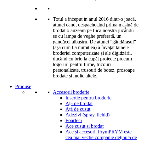
Totul a început în anul 2016 dintr-o joacă,
atunci când, despachetând prima mașină de
brodat o auzeam pe fiica noastră jucându-
se cu lampa de veghe preferată, un
gândăcel albastru. De atunci ”gândărașul”
(așa cum l-a numit ea) a învățat tainele
broderiei computerizate și ale digitizării,
ducând cu brio la capăt proiecte precum
logo-uri pentru firme, tricouri
personalizate, trusouri de botez, prosoape
brodate și multe altele.
Produse
Accesorii broderie
Insertie pentru broderie
Ață de brodat
Ață de cusut
Adezivi (spray, lichid)
Foarfeci
Ace cusut si brodat
Ace și accesorii Prym
PRYM este
cea mai veche companie deţinută de