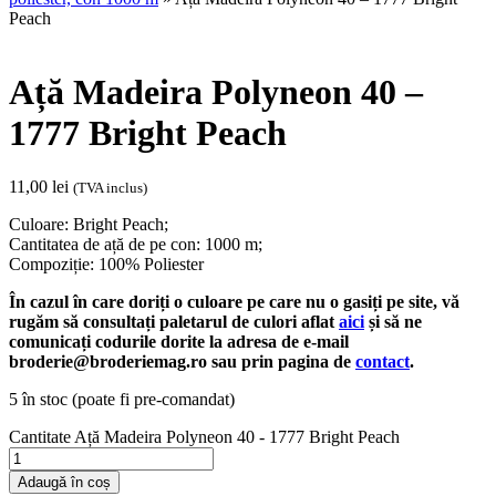
Peach
Ață Madeira Polyneon 40 –
1777 Bright Peach
11,00
lei
(TVA inclus)
Culoare: Bright Peach;
Cantitatea de ață de pe con: 1000 m;
Compoziție: 100% Poliester
În cazul în care doriți o culoare pe care nu o gasiți pe site, vă
rugăm să consultați paletarul de culori aflat
aici
și să ne
comunicați codurile dorite la adresa de e-mail
broderie@broderiemag.ro sau prin pagina de
contact
.
5 în stoc (poate fi pre-comandat)
Cantitate Ață Madeira Polyneon 40 - 1777 Bright Peach
Adaugă în coș