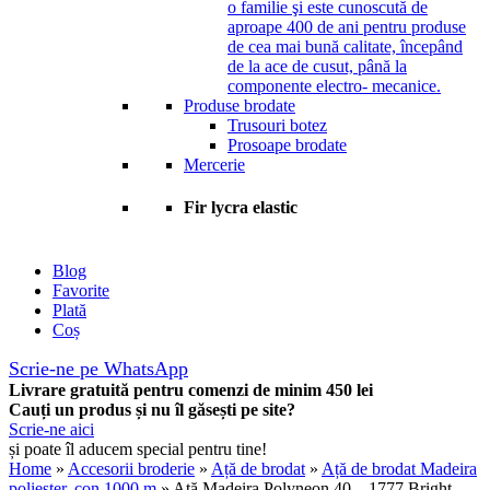
o familie şi este cunoscută de
aproape 400 de ani pentru produse
de cea mai bună calitate, începând
de la ace de cusut, până la
componente electro- mecanice.
Produse brodate
Trusouri botez
Prosoape brodate
Mercerie
Fir lycra elastic
Blog
Favorite
Plată
Coș
Scrie-ne pe WhatsApp
Livrare gratuită pentru comenzi de minim 450 lei
Cauți un produs și nu îl găsești pe site?
Scrie-ne aici
și poate îl aducem special pentru tine!
Home
»
Accesorii broderie
»
Ață de brodat
»
Ață de brodat Madeira
poliester, con 1000 m
» Ață Madeira Polyneon 40 – 1777 Bright