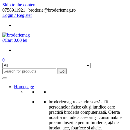
Skip to the content
0758911921 |
broderie@broderiemag.ro
Login / Register
0
Cart
0,00 lei
0
Go
Homepage
broderiemag.ro se adresează atât
persoanelor fizice cât și juridice care
practică broderia computerizată. Oferta
noastră include accesorii și consumabile
precum inserție pentru broderie, ață de
brodat, ace, foarfece și altele.