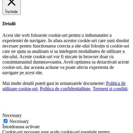
Închide
Detalii
Acest site web foloseste cookie-uri pentru o imbunatatire a
experientei de navigare. In afara acestor cookie-uri care sunt sbsolut
necesare pentru functionarea corecta a site-ului folosim si cookie-uri
care ne ajuta sa analizam si sa intelegem modalitatea de utilizare a
site-ului. Aceste cookie-uri vor fi stocate in browser doar cu
consimtamantul dumneavoastra. Aveti optiunea sa dezactivati aceste
cookie-uri, dar aceasta actiune va poate afecta experienta de
navigare pe acest site.
Mai multe detalii puteti gasi in urmatoarele documente:
Politica de
utilizare cookie-uri
,
Politica de confidentialitate
,
Termeni si conditii
.
Necessary
Necessary
Întotdeauna activate
Cookie-uri necesare sunt acele cookie-uri esentiale pentru