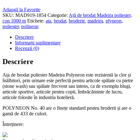
Adaugă la Favorite
SKU:
MAD919-1854
Categorie:
Ață de brodat Madeira poliester,
con 1000 m
Etichete:
ata
,
brodat
,
broderie
,
madeira
,
plyneon
,
poliester
,
polineon
Descriere
Informații suplimentare
Recenzii (0)
Descriere
Ața de brodat poliester Madeira Polyneon este rezistentă la clor și
înălbitori, prin urmare este perfectă pentru articole spălate cu pietre
(stone wash) sau spălate frecvent sau intens, ca de exemplu blugi,
articole sportive, articole pentru copii, îmbrăcăminte de lucru,
articole folosite în industria hotelieră.
POLYNEON No. 40 are o finețe standard pentru broderii și are o
gamă de 433 de culori.
Întreținere: