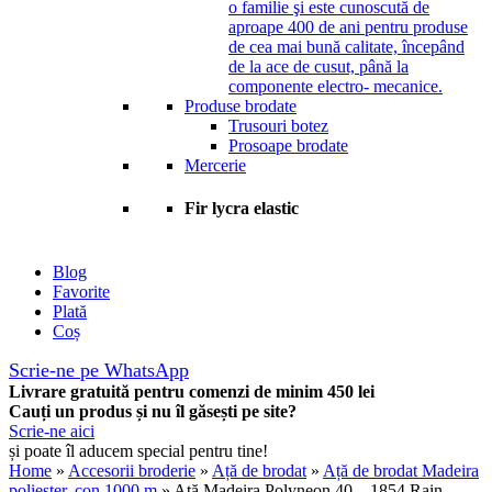
o familie şi este cunoscută de
aproape 400 de ani pentru produse
de cea mai bună calitate, începând
de la ace de cusut, până la
componente electro- mecanice.
Produse brodate
Trusouri botez
Prosoape brodate
Mercerie
Fir lycra elastic
Blog
Favorite
Plată
Coș
Scrie-ne pe WhatsApp
Livrare gratuită pentru comenzi de minim 450 lei
Cauți un produs și nu îl găsești pe site?
Scrie-ne aici
și poate îl aducem special pentru tine!
Home
»
Accesorii broderie
»
Ață de brodat
»
Ață de brodat Madeira
poliester, con 1000 m
» Ață Madeira Polyneon 40 – 1854 Rain