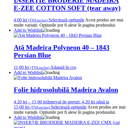
INSERȚIE BRODERIE MADEIRA
E-ZEE COTTON SOFT (tear away)
4,00
lei
Selectează opțiunile
Acest produs are mai
(TVA inclus)
multe variații. Opțiunile pot fi alese în pagina produsului.
Add to Wishlist
Ață Madeira Polyneon 40 – 1843
Persian Blue
11,00
lei
Adaugă în coș
(TVA inclus)
Add to Wishlist
Folie hidrosolubilă Madeira Avalon
4,20
lei
–
15,00
lei
Interval de prețuri: 4,20 lei până la
15,00 lei
Selectează opțiunile
Acest produs are mai
(TVA inclus)
multe variații. Opțiunile pot fi alese în pagina produsului.
Add to Wishlist