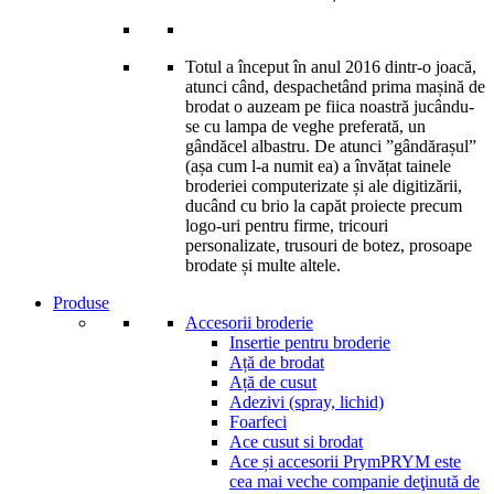
Totul a început în anul 2016 dintr-o joacă,
atunci când, despachetând prima mașină de
brodat o auzeam pe fiica noastră jucându-
se cu lampa de veghe preferată, un
gândăcel albastru. De atunci ”gândărașul”
(așa cum l-a numit ea) a învățat tainele
broderiei computerizate și ale digitizării,
ducând cu brio la capăt proiecte precum
logo-uri pentru firme, tricouri
personalizate, trusouri de botez, prosoape
brodate și multe altele.
Produse
Accesorii broderie
Insertie pentru broderie
Ață de brodat
Ață de cusut
Adezivi (spray, lichid)
Foarfeci
Ace cusut si brodat
Ace și accesorii Prym
PRYM este
cea mai veche companie deţinută de