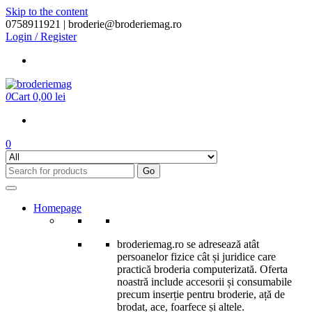
Skip to the content
0758911921 |
broderie@broderiemag.ro
Login / Register
0
Cart
0,00 lei
0
Go
Homepage
broderiemag.ro se adresează atât
persoanelor fizice cât și juridice care
practică broderia computerizată. Oferta
noastră include accesorii și consumabile
precum inserție pentru broderie, ață de
brodat, ace, foarfece și altele.