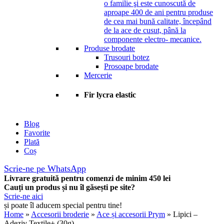
o familie şi este cunoscută de
aproape 400 de ani pentru produse
de cea mai bună calitate, începând
de la ace de cusut, până la
componente electro- mecanice.
Produse brodate
Trusouri botez
Prosoape brodate
Mercerie
Fir lycra elastic
Blog
Favorite
Plată
Coș
Scrie-ne pe WhatsApp
Livrare gratuită pentru comenzi de minim 450 lei
Cauți un produs și nu îl găsești pe site?
Scrie-ne aici
și poate îl aducem special pentru tine!
Home
»
Accesorii broderie
»
Ace și accesorii Prym
» Lipici –
Adeziv Textile+ (30g)