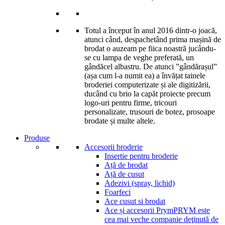
Totul a început în anul 2016 dintr-o joacă,
atunci când, despachetând prima mașină de
brodat o auzeam pe fiica noastră jucându-
se cu lampa de veghe preferată, un
gândăcel albastru. De atunci ”gândărașul”
(așa cum l-a numit ea) a învățat tainele
broderiei computerizate și ale digitizării,
ducând cu brio la capăt proiecte precum
logo-uri pentru firme, tricouri
personalizate, trusouri de botez, prosoape
brodate și multe altele.
Produse
Accesorii broderie
Insertie pentru broderie
Ață de brodat
Ață de cusut
Adezivi (spray, lichid)
Foarfeci
Ace cusut si brodat
Ace și accesorii Prym
PRYM este
cea mai veche companie deţinută de