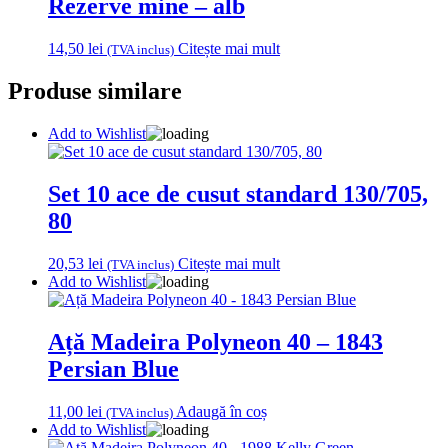
Rezerve mine – alb
14,50
lei
Citește mai mult
(TVA inclus)
Produse similare
Add to Wishlist
Set 10 ace de cusut standard 130/705,
80
20,53
lei
Citește mai mult
(TVA inclus)
Add to Wishlist
Ață Madeira Polyneon 40 – 1843
Persian Blue
11,00
lei
Adaugă în coș
(TVA inclus)
Add to Wishlist