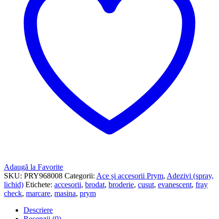
Adaugă la Favorite
SKU:
PRY968008
Categorii:
Ace și accesorii Prym
,
Adezivi (spray,
lichid)
Etichete:
accesorii
,
brodat
,
broderie
,
cusut
,
evanescent
,
fray
check
,
marcare
,
masina
,
prym
Descriere
Recenzii (0)