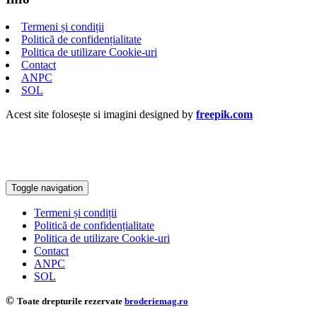
Termeni și condiții
Politică de confidențialitate
Politica de utilizare Cookie-uri
Contact
ANPC
SOL
Acest site folosește si imagini designed by
freepik.com
Toggle navigation
Termeni și condiții
Politică de confidențialitate
Politica de utilizare Cookie-uri
Contact
ANPC
SOL
©
Toate drepturile rezervate
broderiemag.ro