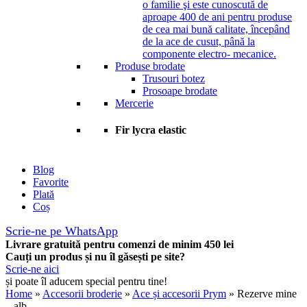
o familie şi este cunoscută de
aproape 400 de ani pentru produse
de cea mai bună calitate, începând
de la ace de cusut, până la
componente electro- mecanice.
Produse brodate
Trusouri botez
Prosoape brodate
Mercerie
Fir lycra elastic
Blog
Favorite
Plată
Coș
Scrie-ne pe WhatsApp
Livrare gratuită pentru comenzi de minim 450 lei
Cauți un produs și nu îl găsești pe site?
Scrie-ne aici
și poate îl aducem special pentru tine!
Home
»
Accesorii broderie
»
Ace și accesorii Prym
» Rezerve mine
– alb