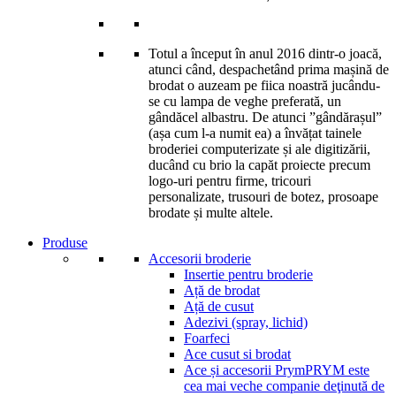
Totul a început în anul 2016 dintr-o joacă,
atunci când, despachetând prima mașină de
brodat o auzeam pe fiica noastră jucându-
se cu lampa de veghe preferată, un
gândăcel albastru. De atunci ”gândărașul”
(așa cum l-a numit ea) a învățat tainele
broderiei computerizate și ale digitizării,
ducând cu brio la capăt proiecte precum
logo-uri pentru firme, tricouri
personalizate, trusouri de botez, prosoape
brodate și multe altele.
Produse
Accesorii broderie
Insertie pentru broderie
Ață de brodat
Ață de cusut
Adezivi (spray, lichid)
Foarfeci
Ace cusut si brodat
Ace și accesorii Prym
PRYM este
cea mai veche companie deţinută de