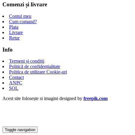
Comenzi și livrare
Contul meu
Cum comand?
Plata
Livrare
Retur
Info
Termeni și condiții
Politică de confidențialitate
Politica de utilizare Cookie-uri
Contact
ANPC
SOL
Acest site folosește si imagini designed by
freepik.com
Toggle navigation