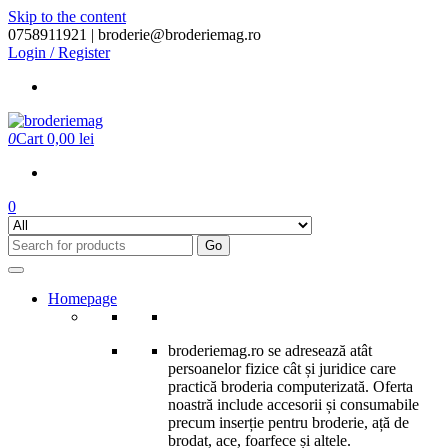
Skip to the content
0758911921 |
broderie@broderiemag.ro
Login / Register
0
Cart
0,00 lei
0
Go
Homepage
broderiemag.ro se adresează atât
persoanelor fizice cât și juridice care
practică broderia computerizată. Oferta
noastră include accesorii și consumabile
precum inserție pentru broderie, ață de
brodat, ace, foarfece și altele.