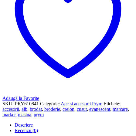
Adaugă la Favorite
SKU:
PRY610841
Categorie:
Ace și accesorii Prym
Etichete:
accesorii
,
alb
,
brodat
,
broderie
,
creion
,
cusut
,
evanescent
,
marcare
,
marker
,
masina
,
prym
Descriere
Recenzii (0)