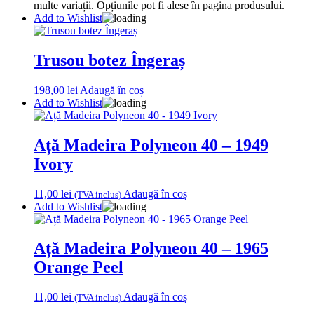
multe variații. Opțiunile pot fi alese în pagina produsului.
Add to Wishlist
Trusou botez Îngeraș
198,00
lei
Adaugă în coș
Add to Wishlist
Ață Madeira Polyneon 40 – 1949
Ivory
11,00
lei
Adaugă în coș
(TVA inclus)
Add to Wishlist
Ață Madeira Polyneon 40 – 1965
Orange Peel
11,00
lei
Adaugă în coș
(TVA inclus)