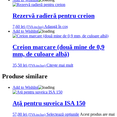
Rezervă radieră pentru creion
7,60
lei
Adaugă în coș
(TVA inclus)
Add to Wishlist
Creion marcare (două mine de 0,9
mm, de culoare albă)
35,50
lei
Citește mai mult
(TVA inclus)
Produse similare
Add to Wishlist
Ață pentru suveica ISA 150
57,00
lei
Selectează opțiunile
Acest produs are mai
(TVA inclus)