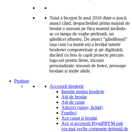
Totul a început în anul 2016 dintr-o joacă,
atunci când, despachetând prima mașină de
brodat o auzeam pe fiica noastră jucându-
se cu lampa de veghe preferată, un
gândăcel albastru. De atunci ”gândărașul”
(așa cum l-a numit ea) a învățat tainele
broderiei computerizate și ale digitizării,
ducând cu brio la capăt proiecte precum
logo-uri pentru firme, tricouri
personalizate, trusouri de botez, prosoape
brodate și multe altele.
Produse
Accesorii broderie
Insertie pentru broderie
Ață de brodat
Ață de cusut
Adezivi (spray, lichid)
Foarfeci
Ace cusut si brodat
Ace și accesorii Prym
PRYM este
cea mai veche companie deţinută de