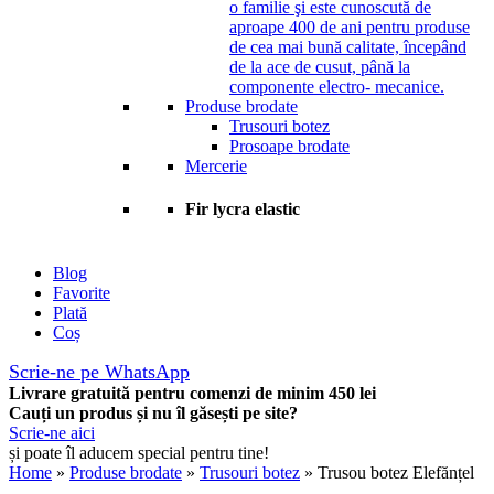
o familie şi este cunoscută de
aproape 400 de ani pentru produse
de cea mai bună calitate, începând
de la ace de cusut, până la
componente electro- mecanice.
Produse brodate
Trusouri botez
Prosoape brodate
Mercerie
Fir lycra elastic
Blog
Favorite
Plată
Coș
Scrie-ne pe WhatsApp
Livrare gratuită pentru comenzi de minim 450 lei
Cauți un produs și nu îl găsești pe site?
Scrie-ne aici
și poate îl aducem special pentru tine!
Home
»
Produse brodate
»
Trusouri botez
» Trusou botez Elefănțel