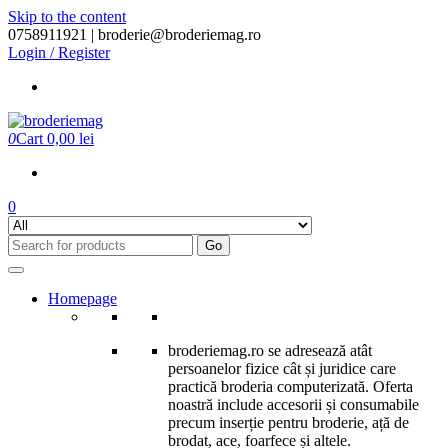
Skip to the content
0758911921 |
broderie@broderiemag.ro
Login / Register
0
Cart
0,00 lei
0
Go
Homepage
broderiemag.ro se adresează atât
persoanelor fizice cât și juridice care
practică broderia computerizată. Oferta
noastră include accesorii și consumabile
precum inserție pentru broderie, ață de
brodat, ace, foarfece și altele.