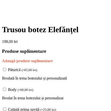
Trusou botez Elefănțel
198,00
lei
Produse suplimentare
Adaugă produse suplimentare
Păturică
(
+
65,00
lei
)
Brodată în tema botezului și personalizată
Body
(
+
60,00
lei
)
Brodat în tema botezului și personalizat
Cutiuță prima șuviță
(
+
25,00
lei
)