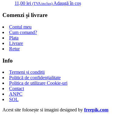
11,00
lei
Adaugă în coș
(TVA inclus)
Comenzi și livrare
Contul meu
Cum comand?
Plata
Livrare
Retur
Info
Termeni și condiții
Politică de confidențialitate
Politica de utilizare Cookie-uri
Contact
ANPC
SOL
Acest site folosește si imagini designed by
freepik.com