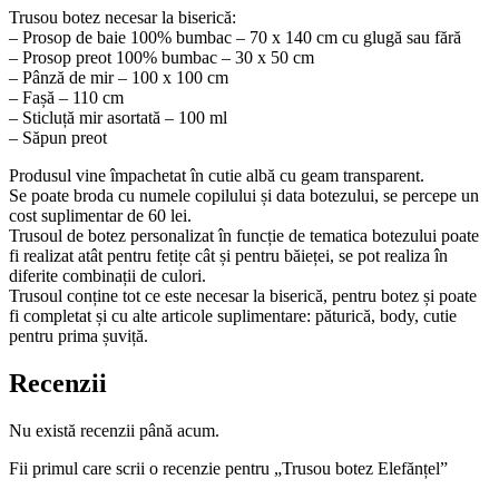
Trusou botez necesar la biserică:
– Prosop de baie 100% bumbac – 70 x 140 cm cu glugă sau fără
– Prosop preot 100% bumbac – 30 x 50 cm
– Pânză de mir – 100 x 100 cm
– Fașă – 110 cm
– Sticluță mir asortată – 100 ml
– Săpun preot
Produsul vine împachetat în cutie albă cu geam transparent.
Se poate broda cu numele copilului și data botezului, se percepe un
cost suplimentar de 60 lei.
Trusoul de botez personalizat în funcție de tematica botezului poate
fi realizat atât pentru fetițe cât și pentru băieței, se pot realiza în
diferite combinații de culori.
Trusoul conține tot ce este necesar la biserică, pentru botez și poate
fi completat și cu alte articole suplimentare: păturică, body, cutie
pentru prima șuviță.
Recenzii
Nu există recenzii până acum.
Fii primul care scrii o recenzie pentru „Trusou botez Elefănțel”