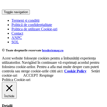
Toggle navigation
Termeni și condiții
Politică de confidențialitate
Politica de utilizare Cookie-uri
Contact
ANPC
SOL
©
Toate drepturile rezervate
broderiemag.ro
Acest website folosește cookies pentru a îmbunătăți experiența
utilizatorilor. Navigând în continuare vă exprimați acordul pentru
folosirea cookie-urilor. Pentru a afla mai multe despre cum puteti
controla sau sterge cookie-urile cititi aici:
Cookie Policy
Setări
cookie-uri
ACCEPT
Respinge
Politica Cookie-uri
Închide
Detalii