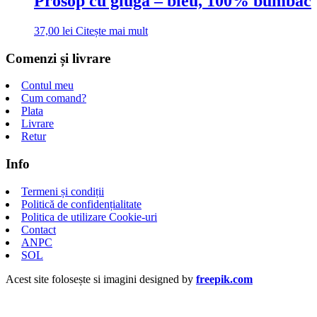
Prosop cu glugă – bleu, 100% bumbac
37,00
lei
Citește mai mult
Comenzi și livrare
Contul meu
Cum comand?
Plata
Livrare
Retur
Info
Termeni și condiții
Politică de confidențialitate
Politica de utilizare Cookie-uri
Contact
ANPC
SOL
Acest site folosește si imagini designed by
freepik.com