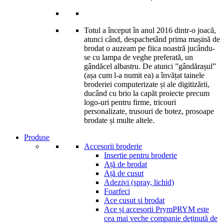
Totul a început în anul 2016 dintr-o joacă,
atunci când, despachetând prima mașină de
brodat o auzeam pe fiica noastră jucându-
se cu lampa de veghe preferată, un
gândăcel albastru. De atunci ”gândărașul”
(așa cum l-a numit ea) a învățat tainele
broderiei computerizate și ale digitizării,
ducând cu brio la capăt proiecte precum
logo-uri pentru firme, tricouri
personalizate, trusouri de botez, prosoape
brodate și multe altele.
Produse
Accesorii broderie
Insertie pentru broderie
Ață de brodat
Ață de cusut
Adezivi (spray, lichid)
Foarfeci
Ace cusut si brodat
Ace și accesorii Prym
PRYM este
cea mai veche companie deţinută de