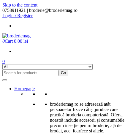
Skip to the content
0758911921 |
broderie@broderiemag.ro
Login / Register
0
Cart
0,00 lei
0
Go
Homepage
broderiemag.ro se adresează atât
persoanelor fizice cât și juridice care
practică broderia computerizată. Oferta
noastră include accesorii și consumabile
precum inserție pentru broderie, ață de
brodat, ace, foarfece și altele.