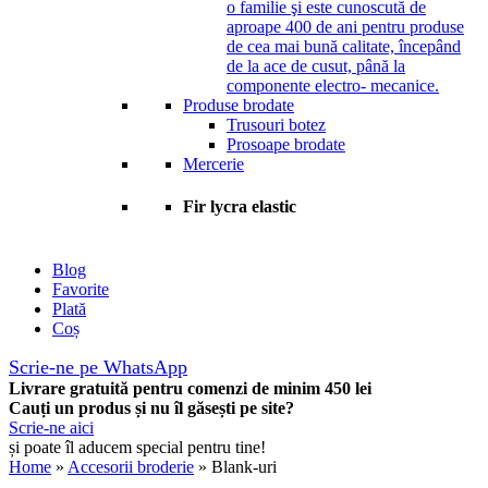
o familie şi este cunoscută de
aproape 400 de ani pentru produse
de cea mai bună calitate, începând
de la ace de cusut, până la
componente electro- mecanice.
Produse brodate
Trusouri botez
Prosoape brodate
Mercerie
Fir lycra elastic
Blog
Favorite
Plată
Coș
Scrie-ne pe WhatsApp
Livrare gratuită pentru comenzi de minim 450 lei
Cauți un produs și nu îl găsești pe site?
Scrie-ne aici
și poate îl aducem special pentru tine!
Home
»
Accesorii broderie
» Blank-uri