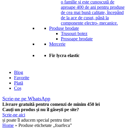
o familie şi este cunoscută de
aproape 400 de ani pentru produse
de cea mai bună calitate, începând
de la ace de cusut, până la
componente electro- mecanice.
Produse brodate
Trusouri botez
Prosoape brodate
Mercerie
Fir lycra elastic
Blog
Favorite
Plată
Coș
Scrie-ne pe WhatsApp
Livrare gratuită pentru comenzi de minim 450 lei
Cauți un produs și nu îl găsești pe site?
Scrie-ne aici
și poate îl aducem special pentru tine!
Home
» Produse etichetate „foarfeca”