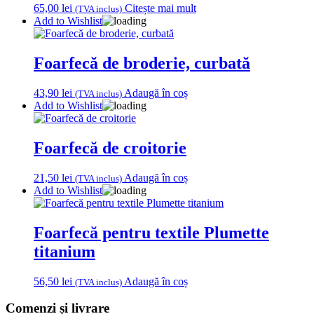
65,00
lei
Citește mai mult
(TVA inclus)
Add to Wishlist
Foarfecă de broderie, curbată
43,90
lei
Adaugă în coș
(TVA inclus)
Add to Wishlist
Foarfecă de croitorie
21,50
lei
Adaugă în coș
(TVA inclus)
Add to Wishlist
Foarfecă pentru textile Plumette
titanium
56,50
lei
Adaugă în coș
(TVA inclus)
Comenzi și livrare