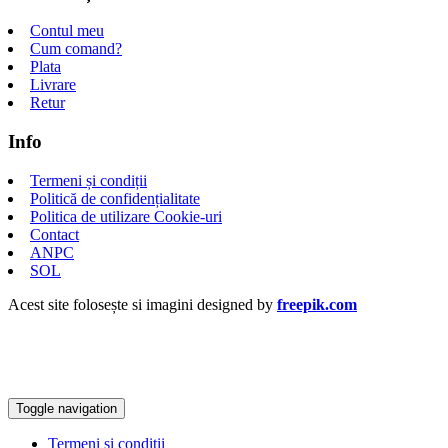
Contul meu
Cum comand?
Plata
Livrare
Retur
Info
Termeni și condiții
Politică de confidențialitate
Politica de utilizare Cookie-uri
Contact
ANPC
SOL
Acest site folosește si imagini designed by
freepik.com
Toggle navigation
Termeni și condiții