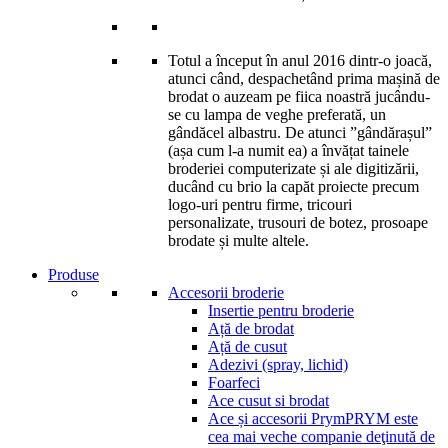
Totul a început în anul 2016 dintr-o joacă,
atunci când, despachetând prima mașină de
brodat o auzeam pe fiica noastră jucându-
se cu lampa de veghe preferată, un
gândăcel albastru. De atunci ”gândărașul”
(așa cum l-a numit ea) a învățat tainele
broderiei computerizate și ale digitizării,
ducând cu brio la capăt proiecte precum
logo-uri pentru firme, tricouri
personalizate, trusouri de botez, prosoape
brodate și multe altele.
Produse
Accesorii broderie
Insertie pentru broderie
Ață de brodat
Ață de cusut
Adezivi (spray, lichid)
Foarfeci
Ace cusut si brodat
Ace și accesorii Prym
PRYM este
cea mai veche companie deţinută de