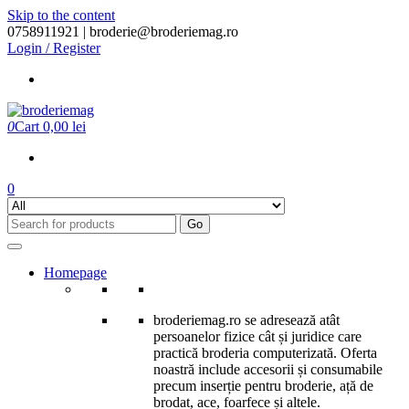
Skip to the content
0758911921 |
broderie@broderiemag.ro
Login / Register
0
Cart
0,00 lei
0
Go
Homepage
broderiemag.ro se adresează atât
persoanelor fizice cât și juridice care
practică broderia computerizată. Oferta
noastră include accesorii și consumabile
precum inserție pentru broderie, ață de
brodat, ace, foarfece și altele.