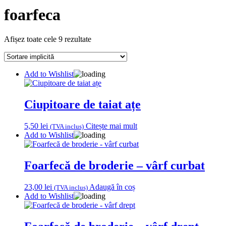
foarfeca
Afișez toate cele 9 rezultate
Add to Wishlist
Ciupitoare de taiat ațe
5,50
lei
Citește mai mult
(TVA inclus)
Add to Wishlist
Foarfecă de broderie – vârf curbat
23,00
lei
Adaugă în coș
(TVA inclus)
Add to Wishlist