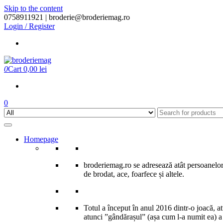
Skip to the content
0758911921 |
broderie@broderiemag.ro
Login / Register
0
Cart
0,00 lei
0
Homepage
broderiemag.ro se adresează atât persoanelor 
de brodat, ace, foarfece și altele.
Totul a început în anul 2016 dintr-o joacă, 
atunci ”gândărașul” (așa cum l-a numit ea) a î