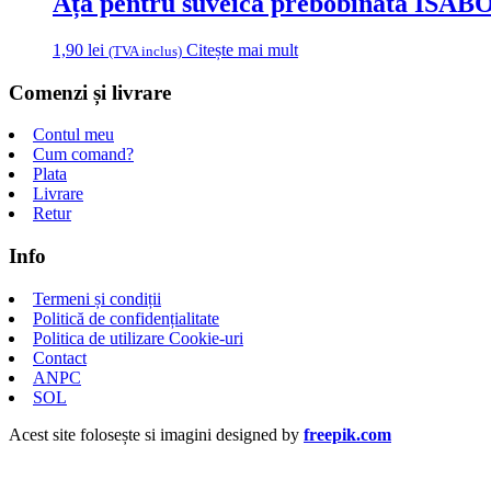
Ață pentru suveica prebobinată ISAB
1,90
lei
Citește mai mult
(TVA inclus)
Comenzi și livrare
Contul meu
Cum comand?
Plata
Livrare
Retur
Info
Termeni și condiții
Politică de confidențialitate
Politica de utilizare Cookie-uri
Contact
ANPC
SOL
Acest site folosește si imagini designed by
freepik.com