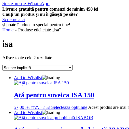
Scrie-ne pe WhatsApp
Livrare gratuită pentru comenzi de minim 450 lei
Cauți un produs și nu îl găsești pe site?
Scrie-ne aici
și poate îl aducem special pentru tine!
Home
» Produse etichetate „isa”
isa
Afișez toate cele 2 rezultate
Add to Wishlist
Ață pentru suveica ISA 150
57,00
lei
Selectează opțiunile
Acest produs are mai mu
(TVA inclus)
Add to Wishlist