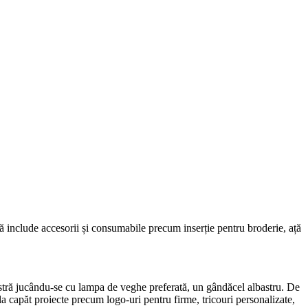
ră include accesorii și consumabile precum inserție pentru broderie, ață
stră jucându-se cu lampa de veghe preferată, un gândăcel albastru. De
la capăt proiecte precum logo-uri pentru firme, tricouri personalizate,