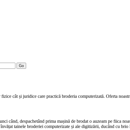
Go
fizice cât și juridice care practică broderia computerizată. Oferta noast
atunci când, despachetând prima mașină de brodat o auzeam pe fiica noa
nvățat tainele broderiei computerizate și ale digitizării, ducând cu brio 