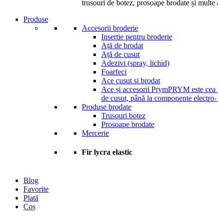
trusouri de botez, prosoape brodate și multe a
Produse
Accesorii broderie
Insertie pentru broderie
Ață de brodat
Ață de cusut
Adezivi (spray, lichid)
Foarfeci
Ace cusut si brodat
Ace și accesorii Prym
PRYM este cea ma
de cusut, până la componente electro-
Produse brodate
Trusouri botez
Prosoape brodate
Mercerie
Fir lycra elastic
Blog
Favorite
Plată
Coș