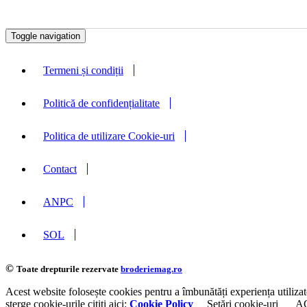
Toggle navigation
Termeni și condiții
Politică de confidențialitate
Politica de utilizare Cookie-uri
Contact
ANPC
SOL
©
Toate drepturile rezervate
broderiemag.ro
Acest website folosește cookies pentru a îmbunătăți experiența utilizat
sterge cookie-urile cititi aici:
Cookie Policy
Setări cookie-uri
A