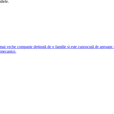
ltele.
i veche companie deţinută de o familie şi este cunoscută de aproape 4
 mecanice.