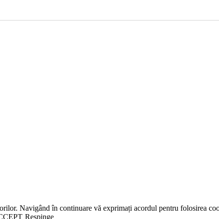
orilor. Navigând în continuare vă exprimați acordul pentru folosirea coo
CCEPT
Respinge