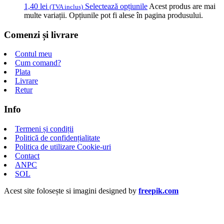
1,40
lei
Selectează opțiunile
Acest produs are mai
(TVA inclus)
multe variații. Opțiunile pot fi alese în pagina produsului.
Comenzi și livrare
Contul meu
Cum comand?
Plata
Livrare
Retur
Info
Termeni și condiții
Politică de confidențialitate
Politica de utilizare Cookie-uri
Contact
ANPC
SOL
Acest site folosește si imagini designed by
freepik.com