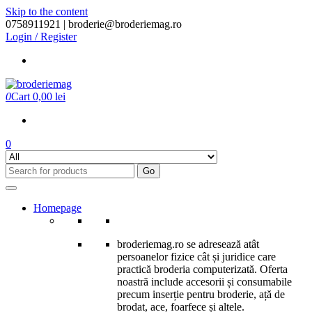
Skip to the content
0758911921 |
broderie@broderiemag.ro
Login / Register
0
Cart
0,00 lei
0
Go
Homepage
broderiemag.ro se adresează atât
persoanelor fizice cât și juridice care
practică broderia computerizată. Oferta
noastră include accesorii și consumabile
precum inserție pentru broderie, ață de
brodat, ace, foarfece și altele.