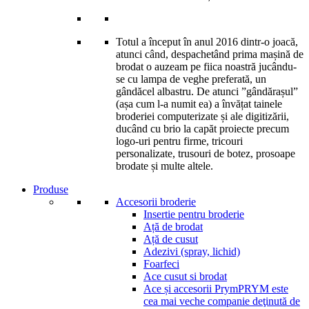
Totul a început în anul 2016 dintr-o joacă,
atunci când, despachetând prima mașină de
brodat o auzeam pe fiica noastră jucându-
se cu lampa de veghe preferată, un
gândăcel albastru. De atunci ”gândărașul”
(așa cum l-a numit ea) a învățat tainele
broderiei computerizate și ale digitizării,
ducând cu brio la capăt proiecte precum
logo-uri pentru firme, tricouri
personalizate, trusouri de botez, prosoape
brodate și multe altele.
Produse
Accesorii broderie
Insertie pentru broderie
Ață de brodat
Ață de cusut
Adezivi (spray, lichid)
Foarfeci
Ace cusut si brodat
Ace și accesorii Prym
PRYM este
cea mai veche companie deţinută de