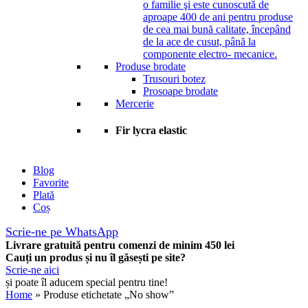
o familie şi este cunoscută de
aproape 400 de ani pentru produse
de cea mai bună calitate, începând
de la ace de cusut, până la
componente electro- mecanice.
Produse brodate
Trusouri botez
Prosoape brodate
Mercerie
Fir lycra elastic
Blog
Favorite
Plată
Coș
Scrie-ne pe WhatsApp
Livrare gratuită pentru comenzi de minim 450 lei
Cauți un produs și nu îl găsești pe site?
Scrie-ne aici
și poate îl aducem special pentru tine!
Home
» Produse etichetate „No show”