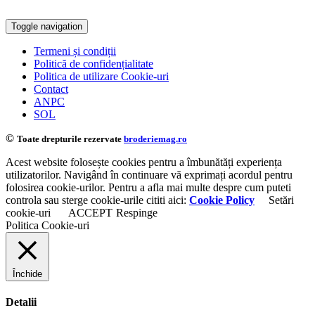
Toggle navigation
Termeni și condiții
Politică de confidențialitate
Politica de utilizare Cookie-uri
Contact
ANPC
SOL
©
Toate drepturile rezervate
broderiemag.ro
Acest website folosește cookies pentru a îmbunătăți experiența
utilizatorilor. Navigând în continuare vă exprimați acordul pentru
folosirea cookie-urilor. Pentru a afla mai multe despre cum puteti
controla sau sterge cookie-urile cititi aici:
Cookie Policy
Setări
cookie-uri
ACCEPT
Respinge
Politica Cookie-uri
Închide
Detalii