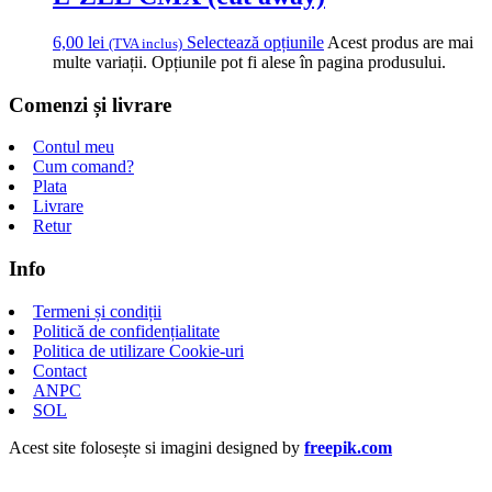
6,00
lei
Selectează opțiunile
Acest produs are mai
(TVA inclus)
multe variații. Opțiunile pot fi alese în pagina produsului.
Comenzi și livrare
Contul meu
Cum comand?
Plata
Livrare
Retur
Info
Termeni și condiții
Politică de confidențialitate
Politica de utilizare Cookie-uri
Contact
ANPC
SOL
Acest site folosește si imagini designed by
freepik.com