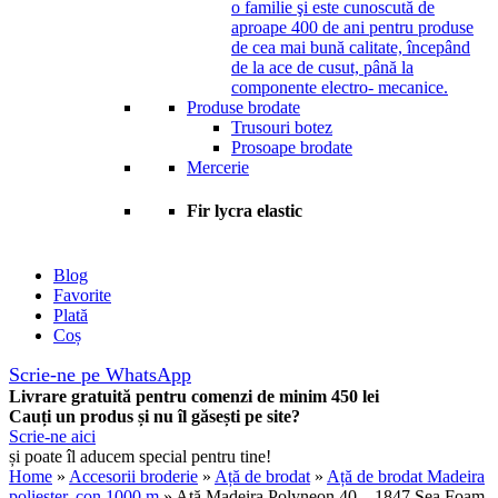
o familie şi este cunoscută de
aproape 400 de ani pentru produse
de cea mai bună calitate, începând
de la ace de cusut, până la
componente electro- mecanice.
Produse brodate
Trusouri botez
Prosoape brodate
Mercerie
Fir lycra elastic
Blog
Favorite
Plată
Coș
Scrie-ne pe WhatsApp
Livrare gratuită pentru comenzi de minim 450 lei
Cauți un produs și nu îl găsești pe site?
Scrie-ne aici
și poate îl aducem special pentru tine!
Home
»
Accesorii broderie
»
Ață de brodat
»
Ață de brodat Madeira
poliester, con 1000 m
» Ață Madeira Polyneon 40 – 1847 Sea Foam