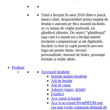
Totul a început în anul 2016 dintr-o joacă,
atunci când, despachetând prima mașină de
brodat o auzeam pe fiica noastră jucându-
se cu lampa de veghe preferată, un
gândăcel albastru. De atunci ”gândărașul”
(așa cum l-a numit ea) a învățat tainele
broderiei computerizate și ale digitizării,
ducând cu brio la capăt proiecte precum
logo-uri pentru firme, tricouri
personalizate, trusouri de botez, prosoape
brodate și multe altele.
Produse
Accesorii broderie
Insertie pentru broderie
Ață de brodat
Ață de cusut
Adezivi (spray, lichid)
Foarfeci
Ace cusut si brodat
Ace și accesorii Prym
PRYM este
cea mai veche companie deţinută de