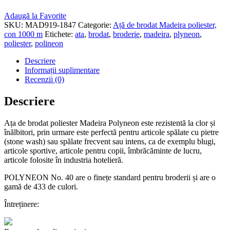
Adaugă la Favorite
SKU:
MAD919-1847
Categorie:
Ață de brodat Madeira poliester,
con 1000 m
Etichete:
ata
,
brodat
,
broderie
,
madeira
,
plyneon
,
poliester
,
polineon
Descriere
Informații suplimentare
Recenzii (0)
Descriere
Ața de brodat poliester Madeira Polyneon este rezistentă la clor și
înălbitori, prin urmare este perfectă pentru articole spălate cu pietre
(stone wash) sau spălate frecvent sau intens, ca de exemplu blugi,
articole sportive, articole pentru copii, îmbrăcăminte de lucru,
articole folosite în industria hotelieră.
POLYNEON No. 40 are o finețe standard pentru broderii și are o
gamă de 433 de culori.
Întreținere: