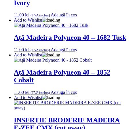
Ivory
11,00
lei
Adaugă în coș
(TVA inclus)
Add to Wishlist
Ață Madeira Polyneon 40 – 1682 Tusk
11,00
lei
Adaugă în coș
(TVA inclus)
Add to Wishlist
Ață Madeira Polyneon 40 – 1852
Cobalt
11,00
lei
Adaugă în coș
(TVA inclus)
Add to Wishlist
INSERȚIE BRODERIE MADEIRA
E-ZEE CMX (cut away)