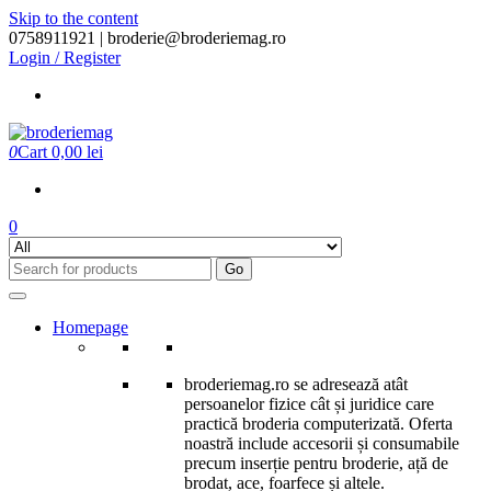
Skip to the content
0758911921 |
broderie@broderiemag.ro
Login / Register
0
Cart
0,00 lei
0
Go
Homepage
broderiemag.ro se adresează atât
persoanelor fizice cât și juridice care
practică broderia computerizată. Oferta
noastră include accesorii și consumabile
precum inserție pentru broderie, ață de
brodat, ace, foarfece și altele.