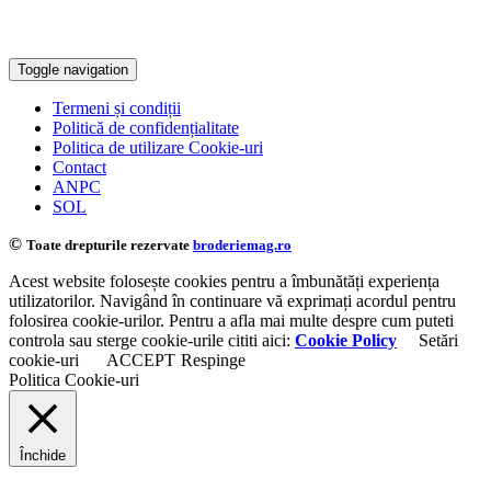
Toggle navigation
Termeni și condiții
Politică de confidențialitate
Politica de utilizare Cookie-uri
Contact
ANPC
SOL
©
Toate drepturile rezervate
broderiemag.ro
Acest website folosește cookies pentru a îmbunătăți experiența
utilizatorilor. Navigând în continuare vă exprimați acordul pentru
folosirea cookie-urilor. Pentru a afla mai multe despre cum puteti
controla sau sterge cookie-urile cititi aici:
Cookie Policy
Setări
cookie-uri
ACCEPT
Respinge
Politica Cookie-uri
Închide