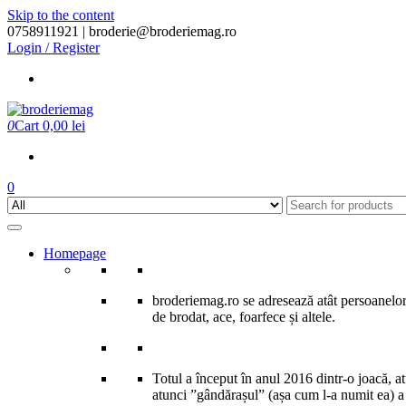
Skip to the content
0758911921 |
broderie@broderiemag.ro
Login / Register
0
Cart
0,00 lei
0
Homepage
broderiemag.ro se adresează atât persoanelor 
de brodat, ace, foarfece și altele.
Totul a început în anul 2016 dintr-o joacă, 
atunci ”gândărașul” (așa cum l-a numit ea) a î