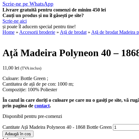
Scrie-ne pe WhatsApp
Livrare gratuită pentru comenzi de minim 450 lei
Cauți un produs și nu îl găsești pe site?
Scrie-ne aici
și poate îl aducem special pentru tine!
Home
»
Accesorii broderie
»
Ață de brodat
»
Ață de brodat Madeira p
Ață Madeira Polyneon 40 – 1868
11,00
lei
(TVA inclus)
Culoare: Bottle Green ;
Cantitatea de ață de pe con: 1000 m;
Compoziție: 100% Poliester
În cazul în care doriți o culoare pe care nu o gasiți pe site, vă ru
prin pagina de
contact
.
Disponibil pentru pre-comenzi
Cantitate Ață Madeira Polyneon 40 - 1868 Bottle Green
Adaugă în coș