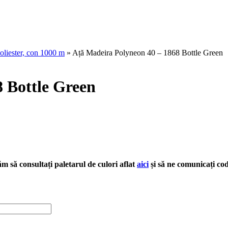
oliester, con 1000 m
» Ață Madeira Polyneon 40 – 1868 Bottle Green
 Bottle Green
găm să consultați paletarul de culori aflat
aici
și să ne comunicați co