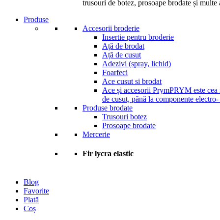
trusouri de botez, prosoape brodate și multe a
Produse
Accesorii broderie
Insertie pentru broderie
Ață de brodat
Ață de cusut
Adezivi (spray, lichid)
Foarfeci
Ace cusut si brodat
Ace și accesorii Prym
PRYM este cea ma
de cusut, până la componente electro-
Produse brodate
Trusouri botez
Prosoape brodate
Mercerie
Fir lycra elastic
Blog
Favorite
Plată
Coș