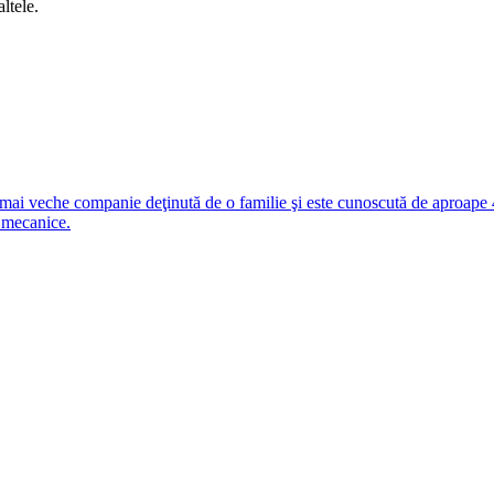
ltele.
i veche companie deţinută de o familie şi este cunoscută de aproape 4
 mecanice.