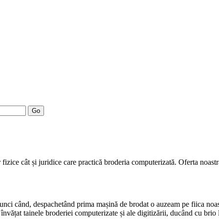
Go
fizice cât și juridice care practică broderia computerizată. Oferta noast
atunci când, despachetând prima mașină de brodat o auzeam pe fiica noa
nvățat tainele broderiei computerizate și ale digitizării, ducând cu brio 