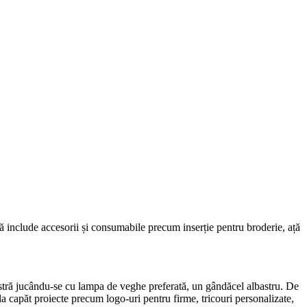
ră include accesorii și consumabile precum inserție pentru broderie, ață
stră jucându-se cu lampa de veghe preferată, un gândăcel albastru. De
la capăt proiecte precum logo-uri pentru firme, tricouri personalizate,