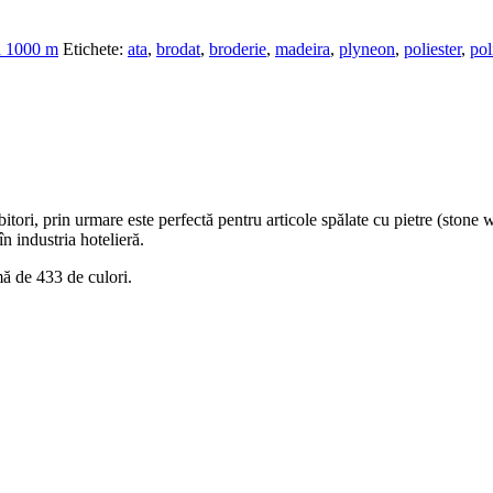
on 1000 m
Etichete:
ata
,
brodat
,
broderie
,
madeira
,
plyneon
,
poliester
,
pol
bitori, prin urmare este perfectă pentru articole spălate cu pietre (stone
în industria hotelieră.
ă de 433 de culori.